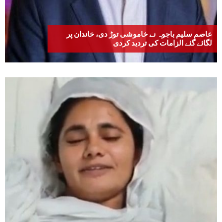
عاصم سلیم باجوہ نے خاموشی توڑ دی، خاندان پر
لگائے گئے الزامات کی تردید کردی