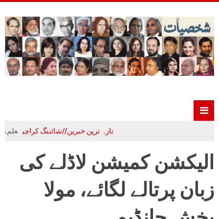
تازہ ترین خبریں//شائننگ کراچی
علم،ادب و ت
الیکشن کمیشن لاڈلے کی
زبان پرتالے لگائے، مولا
بخش چانڈیو