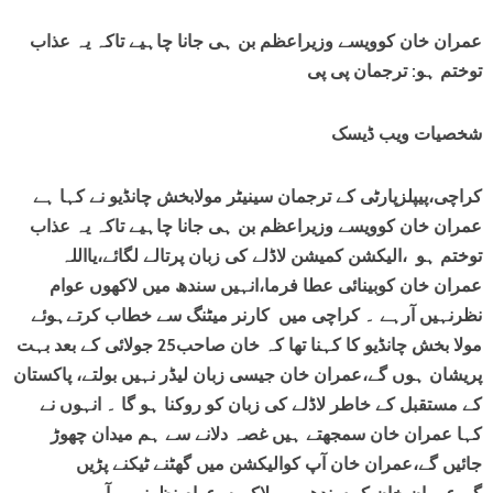
عمران خان کوویسے وزیراعظم بن ہی جانا چاہیے تاکہ یہ عذاب
توختم ہو: ترجمان پی پی
شخصیات ویب ڈیسک
کراچی،پیپلزپارٹی کے ترجمان سینیٹر مولابخش چانڈیو نے کہا ہے
عمران خان کوویسے وزیراعظم بن ہی جانا چاہیے تاکہ یہ عذاب
توختم ہو ،الیکشن کمیشن لاڈلے کی زبان پرتالے لگائے،یااللہ
عمران خان کوبینائی عطا فرما،انہیں سندھ میں لاکھوں عوام
نظرنہیں آرہے ۔ کراچی میں کارنر میٹنگ سے خطاب کرتےہوئے
مولا بخش چانڈیو کا کہنا تھا کہ خان صاحب25 جولائی کے بعد بہت
پریشان ہوں گے،عمران خان جیسی زبان لیڈر نہیں بولتے، پاکستان
کے مستقبل کے خاطر لاڈلے کی زبان کو روکنا ہو گا ۔ انہوں نے
کہا عمران خان سمجھتے ہیں غصہ دلانے سے ہم میدان چھوڑ
جائیں گے،عمران خان آپ کوالیکشن میں گھٹنے ٹیکنے پڑیں