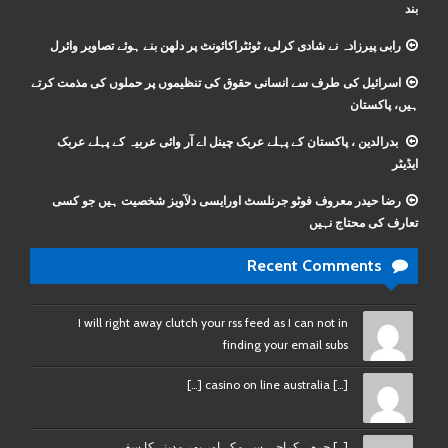
بند
رابی پیرزادہ نے شادی کرلی، ٹوئٹراکائونٹ پر دلھن بنے ہوئے تصاویر وائرل
اسرائیل کی طرف سے انسانی حقوق کی تنظیموں پر حملوں کی مذمت کرتے
ہیں، پاکستان
بدرالدین ، پاکستان کے پہلے عربک چینل اے آر وائی عربیہ کے پہلے عربک
ایڈیٹر
رضا حیدر معروف فوٹو جرنلسٹ اورایسی دلآویز شخصیت ہیں جو کسی
تعارف کی محتاج نہیں
Recent Comments
I will right away clutch your rss feed as I can not in
finding your email subs
[…] casino on line australia […]
[…] حرم ، کراچی سے مکہ اور پھر مدینے کا سفر