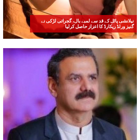
نیلانشی پاٹل کے قد سے لمبے بال، گجراتی لڑکی نے
گنیز ورلڈ ریکارڈ کا اعزاز حاصل کرلیا