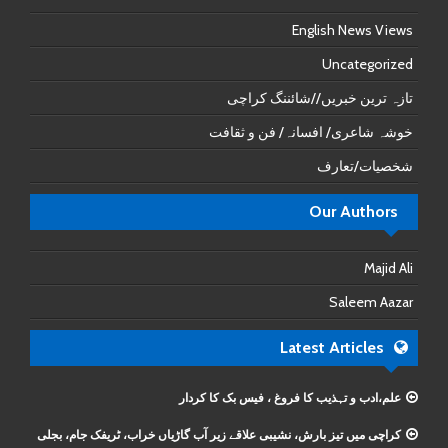
English News Views
Uncategorized
تازہ ترین خبریں//شائننگ کراچی
خوشہ شاعری/ افسانہ/ فن و ثقافت
شخصیات/تعارف
Our Authors
Majid Ali
Saleem Aazar
Latest Articles
علم،ادب و تہذیب کا فروغ ، فیس بک کا کردار
کراچی میں تیز بارش، نشیبی علاقے زیر آب گاڑیاں خراب، ٹریفک جام، بجلی