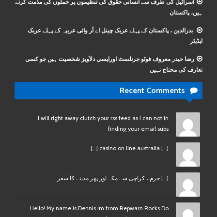
اسرائیل کی طرف سے انسانی حقوق کی تنظیموں پر حملوں کی مذمت کرتے
ہیں، پاکستان
بدرالدین ، پاکستان کے پہلے عربک چینل اے آر وائی عربیہ کے پہلے عربک
ایڈیٹر
رضا حیدر معروف فوٹو جرنلسٹ اورایسی دلآویز شخصیت ہیں جو کسی
تعارف کی محتاج نہیں
Recent Comments
I will right away clutch your rss feed as I can not in
finding your email subs
[…] casino on line australia […]
[…] حرم ، کراچی سے مکہ اور پھر مدینے کا سفر
Hello! My name is Dennis Im from Repwarn.Rocks Do