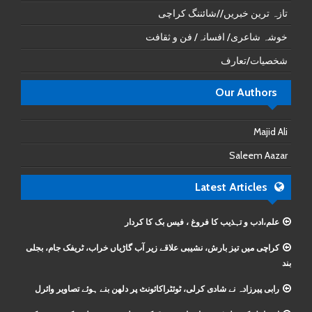
تازہ ترین خبریں//شائننگ کراچی
خوشہ شاعری/ افسانہ/ فن و ثقافت
شخصیات/تعارف
Our Authors
Majid Ali
Saleem Aazar
Latest Articles
علم،ادب و تہذیب کا فروغ ، فیس بک کا کردار
کراچی میں تیز بارش، نشیبی علاقے زیر آب گاڑیاں خراب، ٹریفک جام، بجلی
بند
رابی پیرزادہ نے شادی کرلی، ٹوئٹراکائونٹ پر دلھن بنے ہوئے تصاویر وائرل