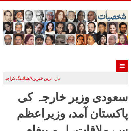
تازہ ترین خبریں//شائننگ کراچی
علم،ادب
سعودی وزیر خارجہ کی
پاکستان آمد، وزیراعظم
سے ملاقات، اہم پیغام