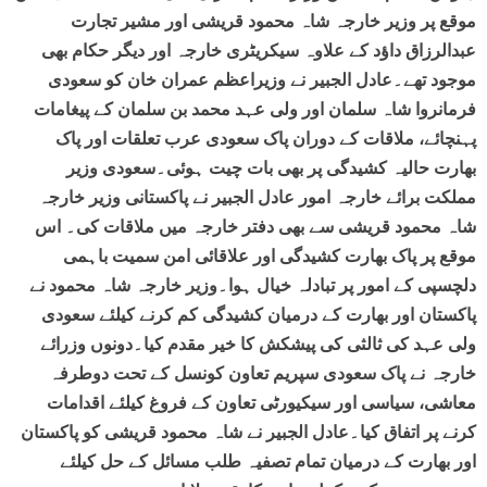
موقع پر وزیر خارجہ شاہ محمود قریشی اور مشیر تجارت
عبدالرزاق داؤد کے علاوہ سیکریٹری خارجہ اور دیگر حکام بھی
موجود تھے۔عادل الجبیر نے وزیراعظم عمران خان کو سعودی
فرمانروا شاہ سلمان اور ولی عہد محمد بن سلمان کے پیغامات
پہنچائے، ملاقات کے دوران پاک سعودی عرب تعلقات اور پاک
بھارت حالیہ کشیدگی پر بھی بات چیت ہوئی۔سعودی وزیر
مملکت برائے خارجہ امور عادل الجبیر نے پاکستانی وزیر خارجہ
شاہ محمود قریشی سے بھی دفتر خارجہ میں ملاقات کی۔ اس
موقع پر پاک بھارت کشیدگی اور علاقائی امن سمیت باہمی
دلچسپی کے امور پر تبادلہ خیال ہوا۔وزیر خارجہ شاہ محمود نے
پاکستان اور بھارت کے درمیان کشیدگی کم کرنے کیلئے سعودی
ولی عہد کی ثالثی کی پیشکش کا خیر مقدم کیا۔دونوں وزرائے
خارجہ نے پاک سعودی سپریم تعاون کونسل کے تحت دوطرفہ
معاشی، سیاسی اور سیکیورٹی تعاون کے فروغ کیلئے اقدامات
کرنے پر اتفاق کیا۔عادل الجبیر نے شاہ محمود قریشی کو پاکستان
اور بھارت کے درمیان تمام تصفیہ طلب مسائل کے حل کیلئے