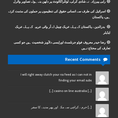
رابی پیرزادہ نے شادی کرلی، ٹوئٹراکائونٹ پر دلھن بنے ہوئے تصاویر وائرل
اسرائیل کی طرف سے انسانی حقوق کی تنظیموں پر حملوں کی مذمت کرتے
ہیں، پاکستان
بدرالدین ، پاکستان کے پہلے عربک چینل اے آر وائی عربیہ کے پہلے عربک
ایڈیٹر
رضا حیدر معروف فوٹو جرنلسٹ اورایسی دلآویز شخصیت ہیں جو کسی
تعارف کی محتاج نہیں
Recent Comments
I will right away clutch your rss feed as I can not in
finding your email subs
[…] casino on line australia […]
[…] حرم ، کراچی سے مکہ اور پھر مدینے کا سفر