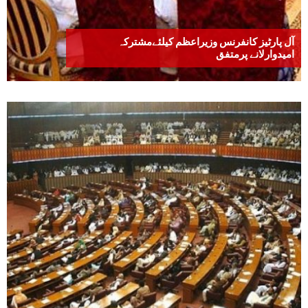
آل پارٹیز کانفرنس وزیراعظم کیلئےمشترکہ
امیدوارلانے پرمتفق