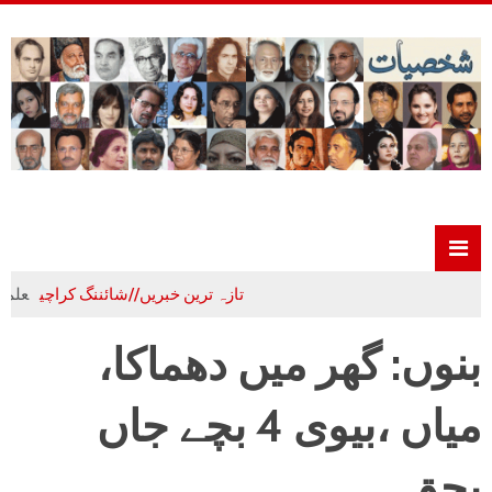
تازہ ترین خبریں//شائننگ کراچی
علم،ادب و 
بنوں: گھر میں دھماکا،
میاں ،بیوی 4 بچے جاں
بحق