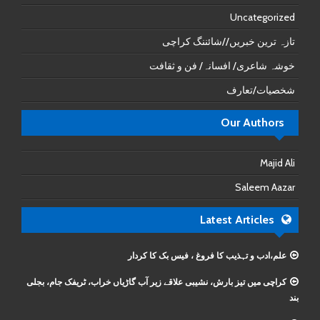
Uncategorized
تازہ ترین خبریں//شائننگ کراچی
خوشہ شاعری/ افسانہ/ فن و ثقافت
شخصیات/تعارف
Our Authors
Majid Ali
Saleem Aazar
Latest Articles
علم،ادب و تہذیب کا فروغ ، فیس بک کا کردار
کراچی میں تیز بارش، نشیبی علاقے زیر آب گاڑیاں خراب، ٹریفک جام، بجلی
بند