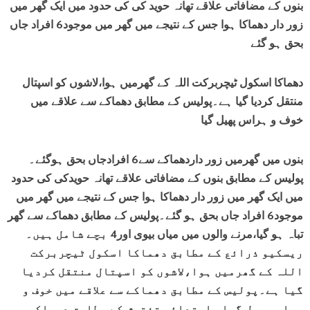
بنوں کے مضافاتی علاقے تھانہ حوید کی کی حدود میں ایک گھر میں
زور دار دھماکا ہوا جس کے نتیجے میں گھر میں موجود6 افراد جاں
بحق ہو گئے
دھماکا اسکول ٹیچربرکت اللہ کے گھرمیں ہوا،لاشوں کو اسپتال
منتقل کردیا گیا ہے۔پولیس کے مطابق دھماکے سے علاقے میں
خوف و ہراس پھیل گیا
بنوں میں گھرمیں زور داردھماکے سے6 افرادجاں بحق ہوگئے۔
پولیس کے مطابق بنوں کے مضافاتی علاقے تھانہ حویدکی کی حدود
میں ایک گھر میں زور دار دھماکا ہوا جس کے نتیجے میں گھر میں
موجود6 افراد جاں بحق ہو گئے۔پولیس کے مطابق دھماکے سے گھر
تباہ ہو گیا،مرنے والوں میں میاں بیوی اور4 بچے شامل ہیں۔
ریسکیو ذرائع کے مطابق دھماکا اسکول ٹیچربرکت
اللہ کے گھرمیں ہوا،لاشوں کو اسپتال منتقل کردیا
گیا ہے۔پولیس کے مطابق دھماکے سے علاقے میں خوف و
ہراس پھیل گیا، ابتدائی تفتیش کے مطابق دھماکہ