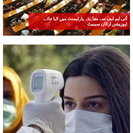
آئی ایم ایف سے معاہدہ پارلیمنٹ میں لایا جائے،
اپوزیشن ارکان سینیٹ