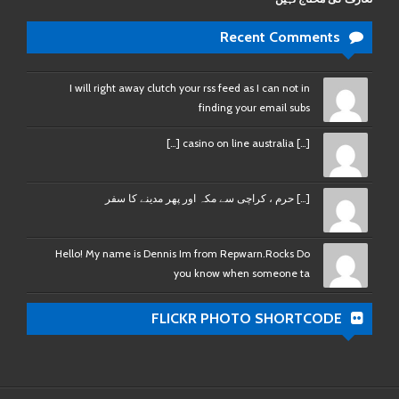
Recent Comments
I will right away clutch your rss feed as I can not in
finding your email subs
[…] casino on line australia […]
[…] حرم ، کراچی سے مکہ اور پھر مدینے کا سفر
Hello! My name is Dennis Im from Repwarn.Rocks Do
you know when someone ta
FLICKR PHOTO SHORTCODE