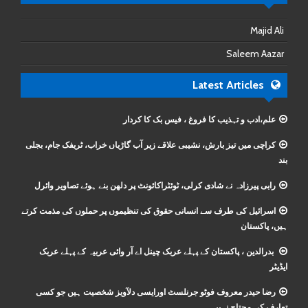
Majid Ali
Saleem Aazar
Latest Articles
علم،ادب و تہذیب کا فروغ ، فیس بک کا کردار
کراچی میں تیز بارش، نشیبی علاقے زیر آب گاڑیاں خراب، ٹریفک جام، بجلی
بند
رابی پیرزادہ نے شادی کرلی، ٹوئٹراکائونٹ پر دلھن بنے ہوئے تصاویر وائرل
اسرائیل کی طرف سے انسانی حقوق کی تنظیموں پر حملوں کی مذمت کرتے
ہیں، پاکستان
بدرالدین ، پاکستان کے پہلے عربک چینل اے آر وائی عربیہ کے پہلے عربک
ایڈیٹر
رضا حیدر معروف فوٹو جرنلسٹ اورایسی دلآویز شخصیت ہیں جو کسی
تعارف کی محتاج نہیں