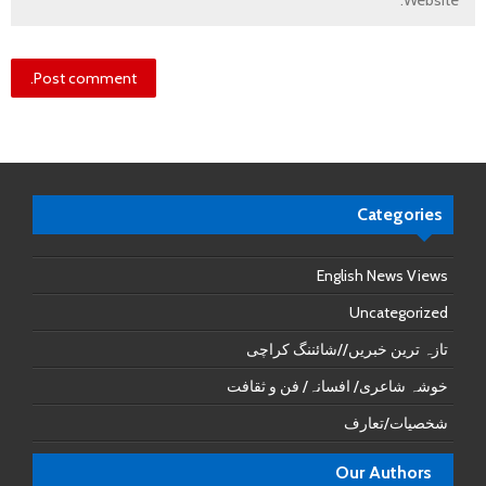
Categories
English News Views
Uncategorized
تازہ ترین خبریں//شائننگ کراچی
خوشہ شاعری/ افسانہ/ فن و ثقافت
شخصیات/تعارف
Our Authors