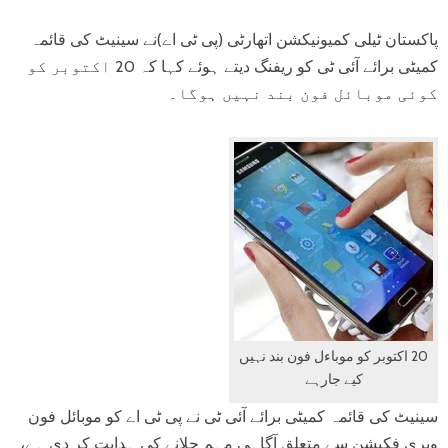
پاکستان ٹیلی کمیونیکشن اتھارٹی (پی ٹی اے)نے سینیٹ کی قائمہ
کمیٹی برائے آئی ٹی کو ریفنگ دیتے ہوئے کہا کہ 20 اکتوبر کو
کوئی موبائل فون بند نہیں ہوگا۔
20 اکتوبر کو موباءل فون بند نہیں
کیے جارہے
سینیٹ کی قائمہ کمیٹی برائے آئی ٹی نے پی ٹی اے کو موبائل فون
ویری فکیشن سے متعلق آگاہی مہم چلانے کی ہدایت کر دی ہے،