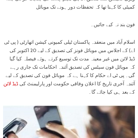
کمیٹی کا کہنا تھا کہ تحفظات دور ہونے تک موبائل
فون بند نہ کیے جائیں۔
اسلام آباد میں منعقدہ پاکستان ٹیلی کمیونی کیشن اتھارٹی ( پی ٹی
اے) کے اجلاس میں موبائل فونز کی تصدیق کے لیے 20 اکتوبر کی
ڈیڈ لائن میں غیر معینہ مدت تک توسیع کرتے ہوئے فیصلہ کیا گیا
کہ موبائل فون سیٹس کی تصدیق آئندہ احکامات تک جاری رہے
گی۔ پی ٹی اے حکام کا کہنا ہے کہ موبائل فون کی تصدیق کے لیے
آئندہ آخری تاریخ کا اعلان وفاقی حکومت اور پارلیمنٹ کی
ڈیڈ لائن
کے بعد ہی کیا جائے گا۔