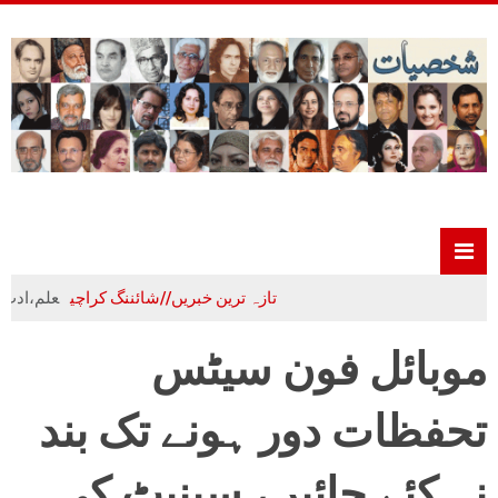
تازہ ترین خبریں//شائننگ کراچی
علم،ادب و تہذیب 
موبائل فون سیٹس
تحفظات دور ہونے تک بند
نہ کئے جائیں، سینیٹ کی