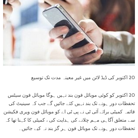
20 اکتوبر کی ڈیڈ لائن میں غیر معینہ مدت تک توسیع
20 اکتوبر کو کوئی موبائل فون بند نہیں ہوگا موبائل فون سیٹس
تحفظات دور ہونے تک بند نہیں کئے جائیں گے جب کہ سینیٹ کی
قائمہ کمیٹی برائے آئی ٹی نے پی ٹی اے کو موبائل فون ویری فکیشن
سے متعلق آگاہی مہم چلانے کی ہدایت کی ، کمیٹی کا کہنا تھا کہ
تحفظات دور ہونے تک موبائل فون ہر گز بند نہ کیے جائیں۔