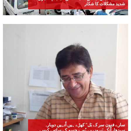
شدید مشکلات کا شکار
سارے فنون سر کے بَل” کھڑے ہیں اُنہیں دوبارہ
سِیدھا، اُنکے پَیروں پر، پُورے جِسم کے ساتھ ، کیسے