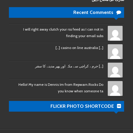
Recent Comments
I will right away clutch your rss feed as I can not in
finding your email subs
[…] casino on line australia […]
[…] حرم ، کراچی سے مکہ اور پھر مدینے کا سفر
Hello! My name is Dennis Im from Repwarn.Rocks Do
you know when someone ta
FLICKR PHOTO SHORTCODE