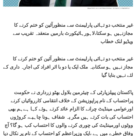
غیر منتخب دو تہائی پارلیمنٹ سے منظورآئین کو ختم کرنے کا
مجازنہیں ہو سکتا،لاہورہائیکورٹ بارمیں منعقدہ تقریب سے
ویڈیو لنک خطاب
غیر منتخب دو تہائی پارلیمنٹ سے منظور آئین کو ختم کرنے کا
مجاز نہیں ہو سکتا،یہ ملک ایک یا دو با اثر افراد کی اجارہ داری کے
لئے نہیں بنایا گیا
پاکستان پیپلزپارٹی کے چیئرمین بلاول بھٹو زرداری نے حکومت
پراحتساب کے نام پراپوزیشن کے خلاف انتقامی کارروائیاں کرنے
اورعوامی مینڈیٹ چرانے کا الزام عائد کرتے ہوئے کہا ہےہم بھی
احتساب کی بات کرتے ہیں مگر یہ شفاف ہونا چاہیے، کروڑوں
ووٹوں اورمینڈیٹ کی چوری کرنے والوں کا احتساب کب ہو گا؟ آج
وفاق خطرے میں ہے ،ایک وزیراعظم کو احتساب کے نام پر نکال دیا