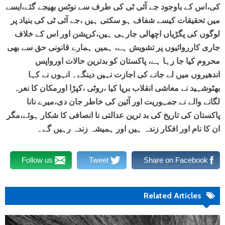
کی،اس کے باوجود جے آئی ٹی کی طرف سے نوٹس بھیجے گئے،ایسے
میں تحقیقات کیسے شفاف ہو سکتی ہیں ،جے آئی ٹی کی بنیاد پر
لوگوں کی پگڑیاں اچھالی جارہی ہیں،کرپشن اور اس کے خلاف
جاری کارروائیوں پر تشویش ہے، ہمیں ہمارے قانونی حق سے بھی
محروم کیا جا رہا ہے، پاکستان کو بدترین حالات اورواپس
اندھیروں میں لے جانے کی اجازت نہیں دینگے۔ انہوں نے کہا
بھٹوشہید نے معاشی انقلاب برپا کیا ،روٹی ،کپڑا اورمکان کا نعرہ
لگانے والے نے جمہوریت اور آئین کی خاطر جان دی،میرے نانا
پاکستان کی تاریخ کی بد ترین عدالتی نا انصافی کا شکار ہوئے،مگر
ان کا نام اور افکار زندہ ہیں اور ہمیشہ زندہ رہیں گے۔
Follow us
Tweet
Share on Facebook
Related Articles