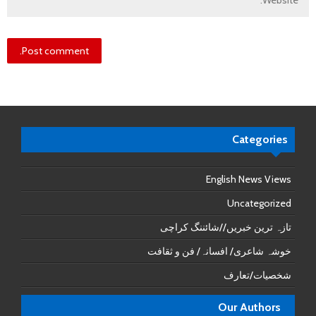
Categories
English News Views
Uncategorized
تازہ ترین خبریں//شائننگ کراچی
خوشہ شاعری/ افسانہ/ فن و ثقافت
شخصیات/تعارف
Our Authors