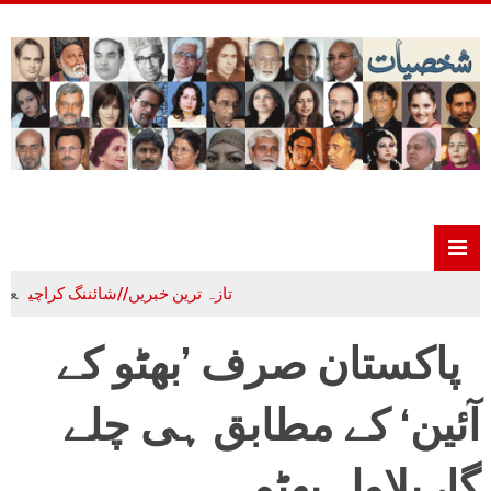
تازہ ترین خبریں//شائننگ کراچی
علم،ادب و
پاکستان صرف ’بھٹو کے
آئین‘ کے مطابق ہی چلے
گا، بلاول بھٹو