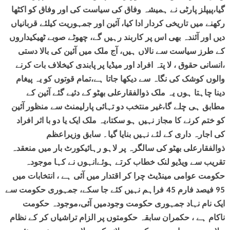
گیا،پیپلز پارٹی نے ہمیشہ وفاق کی سیاست کی اور وفاق کو اکٹھا
رکھنے میں تاریخی کردار ادا کیا، آئین اور جمہوریت کیلئے قربانیاں
دیں اور آئندہ بھی اس پر کاربند رہیں گے، چھوٹے صوبے ٹھیکیداروں
کے طرز سیاست سے نالاں ہیں، آج ملک میں آئین کی بالا دستی
،انسانی حقوق ، لا پتہ افراد اور میڈیا پر پابندی کیخلاف بات کرنے
والوں کوشک کی نگاہ سے دیکھا جاتا ہے،تمام قوتوں کو یہ پیغام
دینا چاہتا ہوں یہ ملک ذوالفقارعلی بھٹو کے دئیے گئے آئین کے
مطابق ہی چلے گا،غیر منتخب دو تہائی پارلیمنٹ سے منظور آئین
کو ختم کرنے کا مجاز نہیں ہو سکتا،یہ ملک ایک یا دو با اثر افراد
کی اجارہ داری کے لئے نہیں بنایا گیا۔ سابق وزیراعظم
ذوالفقارعلی بھٹو کی سالگرہ پر لاہو رہائیکورٹ بار میں منعقدہ
تقریب سے ویڈیو لنک خطاب کرتے ہوئےانہوں نے کہا موجودہ
حکومت عوامی مینڈیٹ چرا کر اقتدار میں آئی ہے ، انتخابات میں
95 فیصد فارم 45 فراہم نہیں کئے جا سکے، جمہوری حکومت سے
ایک نام نہاد جمہوری حکومت وجودمیں آئی،موجودہ حکومت
ناکام ہے ، حکمران سابقہ حکومتوں پر الزام تراشیاں کر کے نظام