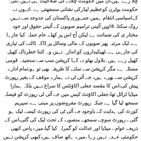
چلا رہے ہیں،ان میں حکومت چلانے کی صلاحیت ہی نہیں ،نئی
حکومت یوٹرن کوعظیم لیڈرکی نشانی سمجھتی ہے۔انہوں نے
کہاسیاسی انتقام ہمیں جمہوری پاکستان کی جدوجد سے نہیں
روک سکتا، 18ویں آئینی ترامیم صوبوں کے آئینی حقوق اور خود
مختار ی کی ضمانت ہے لیکن آج اس پر کھلے عام حملہ کیا جارہا
ہے، ایک مرتبہ پھر صوبوں کے مالی وسائل پر ڈاکہ ڈالنے کی تیاری
کی جارہی ہے ،ٹھیکیداروں کو اندازہ نہیں وہ کتنا خطرناک کھیل
کھیل رہے ہیں۔بلاول بھٹو نے کہا کرپشن سب سے سنجیدہ قومی
مسئلہ ہے مگر کرپشن سے نمٹنے کا طریقہ بھی تو ہو،تمام ادارے
کرپشن سے بھرے ہیں، جے آئی ٹی نے ہمارے موقف کے بغیر رپورٹ
پیش کی،اس کا مقصد جعلی اکاؤنٹس کا سراغ نہیں بلکہ ہمارا
میڈیا ٹرائل تھا،جعلی اکاؤنٹ کیس میں جے آئی ٹی رپورٹ کو فیصلہ
سمجھ لیا گیا ہے جبکہ رپورٹ مفروضوں پر مبنی ہے، سپریم
کورٹ کی ہدایت کے باوجود جے آئی ٹی کی رپورٹ کیسے لیک ہو
گئی ، رپورٹ سوچے سمجھے منصوبے کے تحت لیک کی گئی،اس کے
ذریعے عوام ، میڈیا اور عدالت کو گمراہ کیا گیا،میرے پاس کبھی
حکومتی عہدہ نہیں رہا ،میرے ہاتھ صاف ہیں،کبھی کرپشن نہیں