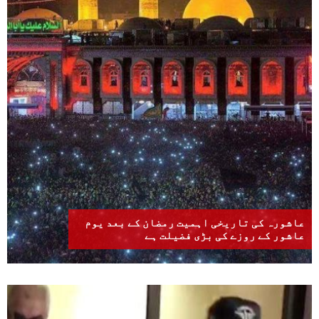
عاشورہ کی تاریخی اہمیت رمضان کے بعد یوم
عاشور کے روزے کی بڑی فضیلت ہے