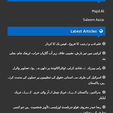
Majid Ali
Saleem Aazar
Latest Articles
علم،ادب و تہذیب کا فروغ ، فیس بک کا کردار
کراچی میں تیز بارش، نشیبی علاقے زیر آب گاڑیاں خراب، ٹریفک جام، بجلی
بند
رابی پیرزادہ نے شادی کرلی، ٹوئٹراکائونٹ پر دلھن بنے ہوئے تصاویر وائرل
اسرائیل کی طرف سے انسانی حقوق کی تنظیموں پر حملوں کی مذمت کرتے
ہیں، پاکستان
بدرالدین ، پاکستان کے پہلے عربک چینل اے آر وائی عربیہ کے پہلے عربک
ایڈیٹر
رضا حیدر معروف فوٹو جرنلسٹ اورایسی دلآویز شخصیت ہیں جو کسی
تعارف کی محتاج نہیں