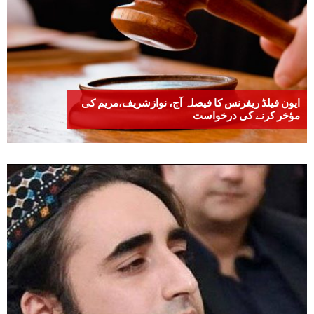
ایون فیلڈ ریفرنس کا فیصلہ آج، نوازشریف،مریم کی
مؤخر کرنے کی درخواست