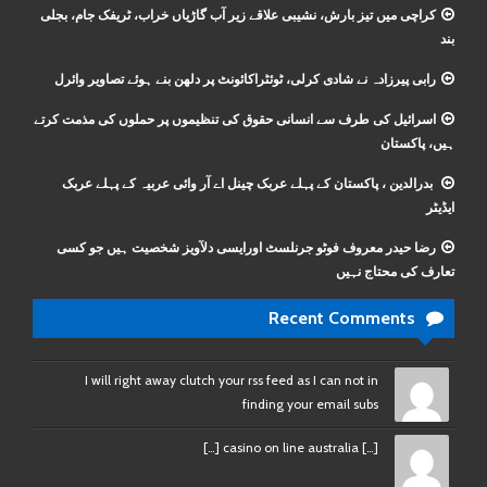
کراچی میں تیز بارش، نشیبی علاقے زیر آب گاڑیاں خراب، ٹریفک جام، بجلی
بند
رابی پیرزادہ نے شادی کرلی، ٹوئٹراکائونٹ پر دلھن بنے ہوئے تصاویر وائرل
اسرائیل کی طرف سے انسانی حقوق کی تنظیموں پر حملوں کی مذمت کرتے
ہیں، پاکستان
بدرالدین ، پاکستان کے پہلے عربک چینل اے آر وائی عربیہ کے پہلے عربک
ایڈیٹر
رضا حیدر معروف فوٹو جرنلسٹ اورایسی دلآویز شخصیت ہیں جو کسی
تعارف کی محتاج نہیں
Recent Comments
I will right away clutch your rss feed as I can not in
finding your email subs
[…] casino on line australia […]