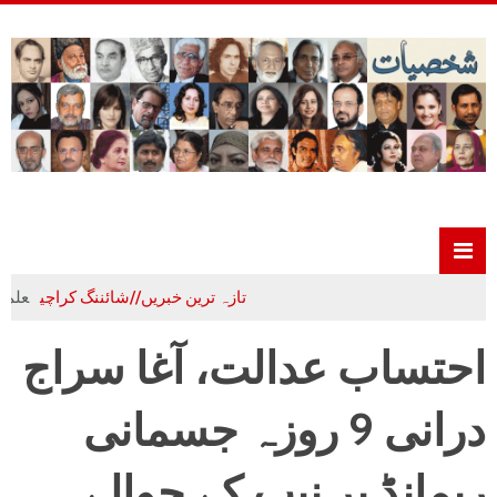
تازہ ترین خبریں//شائننگ کراچی
علم،ادب و 
احتساب عدالت، آغا سراج
درانی 9 روزہ جسمانی
ریمانڈ پر نیب کے حوالے