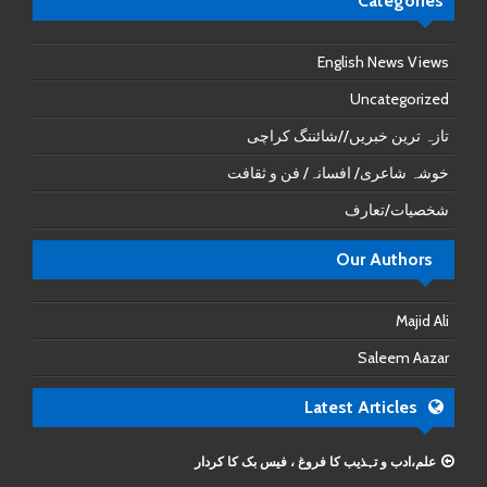
Categories
English News Views
Uncategorized
تازہ ترین خبریں//شائننگ کراچی
خوشہ شاعری/ افسانہ/ فن و ثقافت
شخصیات/تعارف
Our Authors
Majid Ali
Saleem Aazar
Latest Articles
علم،ادب و تہذیب کا فروغ ، فیس بک کا کردار