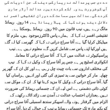
دے دی جس پرعدالت نے ریمارکس دیئے کہ جن ادویات کی
آپ کوضرورت ہے وہ لکھ کردے دیں، عدالت آرڈر جاری
کردے گی۔عدالت میں سماعت کے دوران تفتیشی افسر نے
دلائل دیتے ہوئے کہا کہ پہلا ریمانڈ ہے، 14 روزہ ریمانڈ
مانگ رہے ہیں، نیب قانون میں 90 روزہ ریمانڈ ہوسکتا ہے۔
تفتیشی افسر نے کہا کہ ہمارے پاس ڈاکٹرزموجود ہیں، ملزم کا
میڈیکل کرایا گیا ہے، آغا سراج درانی نے کہا کہ گھرسے کیا لے گئے
ہیں اورکیا اپنے پاس سے شامل کریں گے، معلوم نہیں ہے۔نیب
پراسیکیوٹر نے عدالت میں کہا کہ آغا سراج درانی کا معاملہ
انکوائری اسٹیج پر ہے جس پر آغا سراج کے وکیل نے کہا کہ نیب
کی مختلف اداروں سے بات چیت چل رہی ہے اور کل ان کے گھر پر
چھاپہ مار کر خواتین سے بد تمیزی کی گئی اور انہیں ہراساں کیا
گیا۔آغا سراج درانی کے وکیل کا مزید کہنا تھا کہ ان کے موکل سے
کوئی ذاتی دشمنی ہے اس لیے ان کے جسمانی ریمانڈ کی ضرورت
نہیں۔بعدازاں احتساب عدالت نے آمدن سے زائد اثاثے رکھنے کے
الزام میں گرفتار ہونے والے اسپیکر سندھ اسمبلی آغا سراج درانی
کو یکم مارچ تک جسمانی ریمانڈ پرنیب کے حوالے کردیا۔آغا سراج