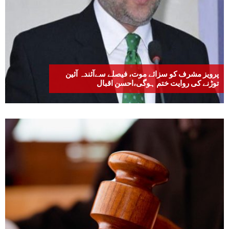
پرویز مشرف کو سزائے موت، فیصلے سےآئندہ آئین
توڑنے کی روایت ختم ہوگی،احسن اقبال