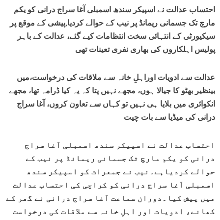
احتساب عدالت نے اسپیکر سندھ اسمبلی آغا سراج درانی کو یکم
مارچ تک جسمانی ریمانڈ پر نیب کے حوالے کردیا,پیشی کے موقع پر
سیکیورٹی کے انتہائی سخت انتظامات کیے گئے، عدالت کے باہر
پولیس اہلکاروں کی بھاری نفری تعینات تھی
عدالت سے ادویات اوراہلِ خانہ سے ملاقات کی درخواست،میں
بینظیر بھٹو کا جیالا ہوں، مجھے نہیں پتا کہ یہ کیا ڈرامہ تھا، مجھے
انکوائری میں بلایا ہی نہیں تو کہاں سے تعاون کروں، آغا سراج
درانی کی میڈیا سے بات چیت
احتساب عدالت نے اسپیکر سندھ اسمبلی آغا سراج
درانی کو یکم مارچ تک جسمانی ریمانڈ پر نیب کے
حوالے کردیاہے۔نیب نے جمعرات کو اسپیکر سندھ
اسمبلی آغا سراج درانی کو کراچی کی احتساب عدالت
میں پیش کیا۔دوران سماعت آغا سراج درانی نے گھر کے
کھانے، ادویات اور اہلِ خانہ سے ملاقات کی درخواست