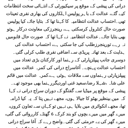
درانی کی پیشی کے موقع پر سیکیورٹی کے انتہائی سخت انتظامات
کیے گئے، عدالت کے باہر پولیس اہلکاروں کی بھاری نفری تعینات
تھی۔احتساب عدالت انتظامیہ کا کہنا تھا کہ بتایا جائے کیا پولیس
صورت حال کنٹرول کرسکتی ہے، رینجرزکی معاونت درکار ہوتو
بھی بتایا جائے۔عدالت انتظامیہ نے کہا تھا کہ صورت حال قابومیں
نہ رہے تورینجرزطلب کی جا سکتی ہے، احتساب عدالت کی
ہدایت کے بعد تھانہ پریڈی سے اضافی نفری طلب کرلی گئی۔
دوسری جانب پیپلزپارٹی کے رہنما اور کارکنان بڑی تعداد میں
احتساب عدالت پہنچے۔ آغاسراج درانی کی کمرہ عدالت میں
پیپلزپارٹی رہنماوں سے ملاقات ہوئی ہے،کمرہ عدالت میں قائم
علی شاہ ،شہلا رضا،سعید غنی اوردیگررہنما بھی موجود تھے۔
پیشی کے موقع پر میڈیا سے گفتگو کے دوران سراج درانی نے کہا
کہ میں بینظیر بھٹو کا جیالا ہوں، مجھے نہیں پتا کہ یہ کیا ڈرامہ
تھا، مجھے انکوائری میں بلایا ہی نہیں تو کہاں سے تعاون کروں،
میرے گھر میں میرے بچوں کو بند کرکے 6 گھنٹے کارروائی کی گئی،
میرے گھر کی بے حرمتی کی گئی۔واضح رہے کہ آغا سراج درانی