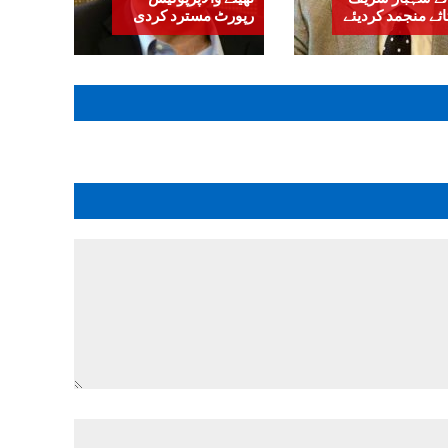
اثے منجمد کردیئے
رپورٹ مسترد کردی