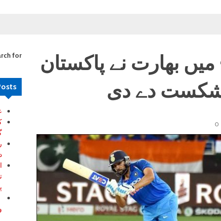
میں بھارت نے پاکستان
rch for:
Posts
ع
ک
0
گ
ر
د
ا
ت
پ
ب
و