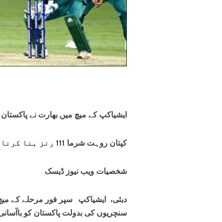
ایشیاکپ کے میچ میں بھارت نے پاکستان کو 9 وکٹوں‌سے شکست د
کپتان روہت شرما 111 رنز بنا کرناقابل شکست،بھارت نے ہدف 39.3 گیندوں پرحاصل کیا
شخصیات ویب نیوز ڈیسک
دبئی، ایشیاکپ سپر فور مرحلے کے می