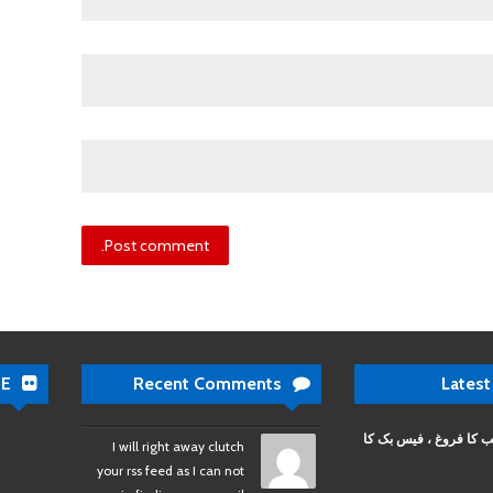
DE
Recent Comments
Latest
ب کا فروغ ، فیس بک کا
I will right away clutch
your rss feed as I can not