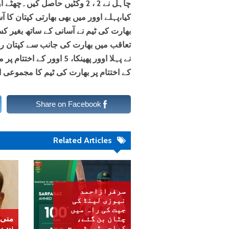
چاہل نے 2 ، 2 وکٹیں حاصل کیں
کیا،پہلے اوور میں بھی بھارتی کپتان کا 
تعاقب میں بھارت کی جانب سے کپتان روہ
کے اختتام پر بھارت کی ٹیم کا مجموعی اسکور ب
Share on Facebook
Related Articles
سرفرازاحمد
نیوزی لینڈ کی
جیت کی راہ میں
چٹان بن گئے،
منی 
کراچی ٹیسٹ میچ
نیب 