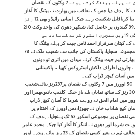
کے سب سے اہم ٹاکرے میں پاکستان نے پہلے بیٹنگ کرتے ہوئے 7 وکٹوں کے نقصان
بنائے اور بھارت کو 238 مجموعے کا ہدف دیا جس کے تعاقب میں بھارت نے بیٹنگ کا آغاز
کردیا۔بھارتی کپتان روہت شرما 111 رنز بنا کرناقابل شکست رہے جبکہ امباتی رائیڈو بھی 12 رنز
پر ناٹ آؤٹ رہے، بھارت نے ہدف 39.3 گیندوں پر حاصل کیا، شیکھر دھون کی واحد وکٹ 210
رنز پر گری۔روہت شرما نے اپنے کیرئر کی 19ویں سنچری اسکور کرنے کے ساتھ ہی
نے کے کپتان سرفراز احمد ٹاس جیت کر پہلے بیٹنگ کا
فیصلہ کیا اور اسکور بورڈ پر 237 رنز کا مجموعہ سجایا، پاکستان کی جانب سے شعیب ملک نے 78
از احمد نے 44 رنز بنائے۔بھارتی ٹیم جیت بیٹنگ کرنے میدان میں اتری تو دونوں
ؤنڈ کے چاروں اطراف دلکش اسٹروکس کھیلے، پاکستانی
یں آسان کیچز ڈراپ کیے۔
پاکستان نے پہلے بیٹنگ کرتے ہوئے مقررہ 50 اوورز میں 7 وکٹوں کے نقصان پر237رنز بنائے،شعیب
ملک 78،سرفرازاحمد 44 اورآصف علی 30 رنز کے ساتھ نمایاں بلے باز جبکہ کلدیپ یادیو،بھمرا اور
۔چھٹے اوور میں امام الحق نے روہت شرما کا آسان کیچ ٖڈراپ
آسان کیچ شاداب خان نے چھوڑا،دس اوورز کے اختتام پر
بھارت کی ٹیم نے آسانی کے ساتھ بغیر کسی نقصان پر مجموعی اسکور 53 تک پہنچایا۔ہدف کے
ت شرما اور دھون نے اننگز کا آغاز کیا جبکہ محمد عامر
نے پہلا اوور پھینکا، 5 اوور کے اختتام پر مخالف ٹیم نے بغیر کسی نقصان کے 23 رنز بنائے۔پندرہ اوور