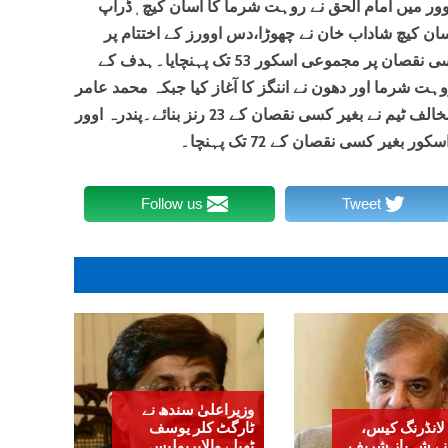
۔چھٹے اوور میں امام الحق نے روہت شرما کا آسان کیچ ٖڈراپ
آسان کیچ شاداب خان نے چھوڑا،دس اوورز کے اختتام پر
بھارت کی ٹیم نے آسانی کے ساتھ بغیر کسی نقصان پر مجموعی اسکور 53 تک پہنچایا۔ہدف کے
ت شرما اور دھون نے اننگز کا آغاز کیا جبکہ محمد عامر
نے پہلا اوور پھینکا، 5 اوور کے اختتام پر مخالف ٹیم نے بغیر کسی نقصان کے 23 رنز بنائے۔پندرہ اوور
غیر کسی نقصان کے 72 تک پہنچا۔
Follow us
Tweet
وزیراعلیٰ سندھ نے
لانڈرنگ کیس،
ٹارگٹ کلر یوسف
نے شہباز شریف
ٹھیلے والاپرپولیس