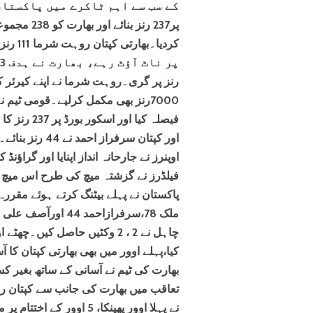
پر237 رنز 
7000رنز بھی مکمل کرلیے۔قومی ٹیم 
اور کپتان سرفر
اوپنرز نے جارحانہ انداز اپنایا اور گرا
فیلڈرز نے گزشتہ میچ کی طرح اس میچ م
چاہل نے 2 ، 2 وکٹیں حاصل کیں
کیا،پہلے اوور میں بھی بھارتی کپتان کا 
تعاقب میں بھارت کی جانب سے کپتان روہ