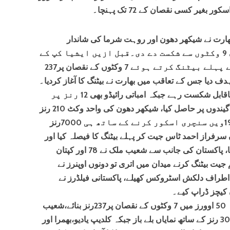
غیر کسی نقصان کے 72 تک پہنچا۔
ھارت نے شیکھر دھون اور روہت شرما کی شاندار
سنچریوں کی بدولت پاکستان ک باآسانی 9 وکٹوں سے شکست دے دی۔قبل ازیں ایشیا کپ کے
سب سے اہم ٹاکرے میں پاکستان نے پہلے بیٹنگ کرتے ہوئے 7 وکٹوں کے نقصان پر237
ت کو 238 مجموعے کا ہدف دیا جس کے تعاقب میں بھارت نے بیٹنگ کا آغاز کردیا۔
بھارتی کپتان روہت شرما 111 رنز بنا کرناقابل شکست رہے جبکہ امباتی رائیڈو بھی 12 رنز پر
ناٹ آؤٹ رہے، بھارت نے ہدف 39.3 گیندوں پر حاصل کیا، شیکھر دھون کی واحد وکٹ 210 رنز
پر گری۔روہت شرما نے اپنے کیرئر کی 19ویں سنچری اسکور کرنے کے ساتھ ہی 7000رنز
سرفراز احمد ٹاس جیت کر پہلے بیٹنگ کا فیصلہ کیا اور
اسکور بورڈ پر 237 رنز کا مجموعہ سجایا، پاکستان کی جانب سے شعیب ملک نے 78 اور کپتان
ائے۔بھارتی ٹیم جیت بیٹنگ کرنے میدان میں اتری تو دونوں اوپنرز نے
روں اطراف دلکش اسٹروکس کھیلے، پاکستانی فیلڈرز نے
کیچز ڈراپ کیے۔
پاکستان نے پہلے بیٹنگ کرتے ہوئے مقررہ 50 اوورز میں 7 وکٹوں کے نقصان پر237رنز بنائے،شعیب
ملک 78،سرفرازاحمد 44 اورآصف علی 30 رنز کے ساتھ نمایاں بلے باز جبکہ کلدیپ یادیو،بھمرا اور