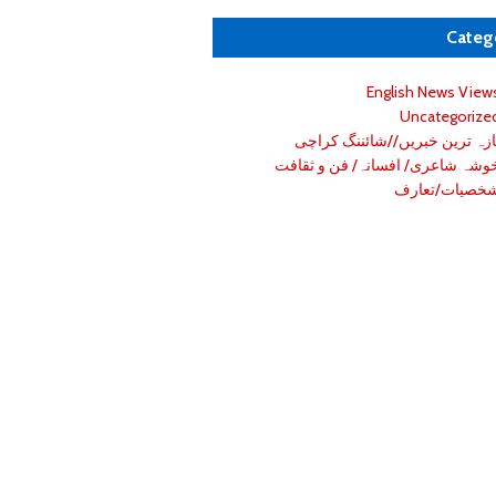
Categ
English News View
Uncategorize
ازہ ترین خبریں//شائننگ کراچی
وشہ شاعری/ افسانہ/ فن و ثقافت
خصیات/تعارف