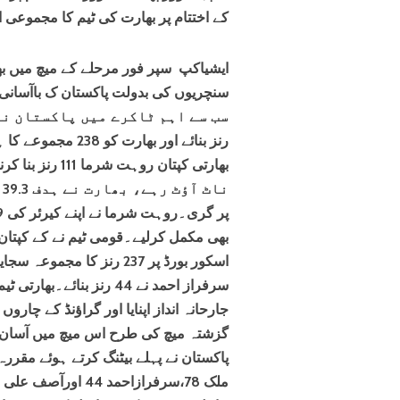
کے اختتام پر بھارت کی ٹیم کا مجموعی اسکور ب
ایشیاکپ سپر فور مرحلے کے میچ میں ب
رنز بنائے اور بھار
بھی مکمل کرلیے۔قومی ٹیم نے کے کپتان 
سرفراز احمد نے 44 رنز بن
جارحانہ انداز اپنایا اور گراؤنڈ کے چا
گزشتہ میچ کی طرح اس میچ میں آسان 