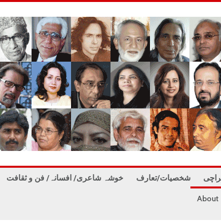
راچی
شخصیات/تعارف
خوشہ شاعری/ افسانہ/ فن و ثقافت
About