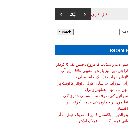
تازہ ترین خبریں//شائننگ کراچی
علم،ادب و تہذیب کا فروغ ، فیس بک کا
Sea
Recent 
لم،ادب و تہذیب کا فروغ ، فیس بک کا کردار
راچی میں تیز بارش، نشیبی علاقے زیر آب
اڑیاں خراب، ٹریفک جام، بجلی بند
ابی پیرزادہ نے شادی کرلی، ٹوئٹراکائونٹ پر
لھن بنے ہوئے تصاویر وائرل
سرائیل کی طرف سے انسانی حقوق کی
نظیموں پر حملوں کی مذمت کرتے ہیں،
اکستان
درالدین ، پاکستان کے پہلے عربک چینل اے آر
ائی عربیہ کے پہلے عربک ایڈیٹر