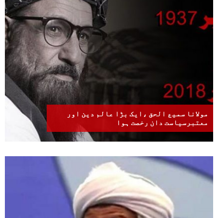
مولانا سمیع الحق ،ایک بڑا عالم دین اور
معتبرسیاست دان رخصت ہوا