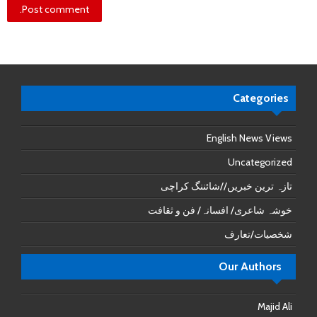
Categories
English News Views
Uncategorized
تازہ ترین خبریں//شائننگ کراچی
خوشہ شاعری/ افسانہ/ فن و ثقافت
شخصیات/تعارف
Our Authors
Majid Ali