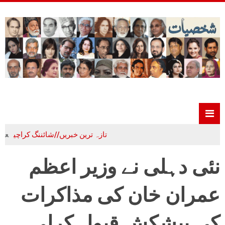
تازہ ترین خبریں//شائننگ کراچی
علم،ادب 
نئی دہلی نے وزیر اعظم
عمران خان کی مذاکرات
کی پیشکش قبول کرلی