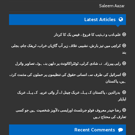
Saleem Aazar
Latest Articles
علم،ادب و تہذیب کا فروغ ، فیس بک کا کردار
کراچی میں تیز بارش، نشیبی علاقے زیر آب گاڑیاں خراب، ٹریفک جام، بجلی
بند
رابی پیرزادہ نے شادی کرلی، ٹوئٹراکائونٹ پر دلھن بنے ہوئے تصاویر وائرل
اسرائیل کی طرف سے انسانی حقوق کی تنظیموں پر حملوں کی مذمت کرتے
ہیں، پاکستان
بدرالدین ، پاکستان کے پہلے عربک چینل اے آر وائی عربیہ کے پہلے عربک
ایڈیٹر
رضا حیدر معروف فوٹو جرنلسٹ اورایسی دلآویز شخصیت ہیں جو کسی
تعارف کی محتاج نہیں
Recent Comments