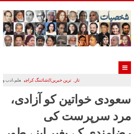
تازہ ترین خبریں//شائننگ کراچی
علم،ادب و تہذیب کا 
سعودی خواتین کو آزادی،
مرد سرپرست کی
رضامندی کے بغیر اپنے طور