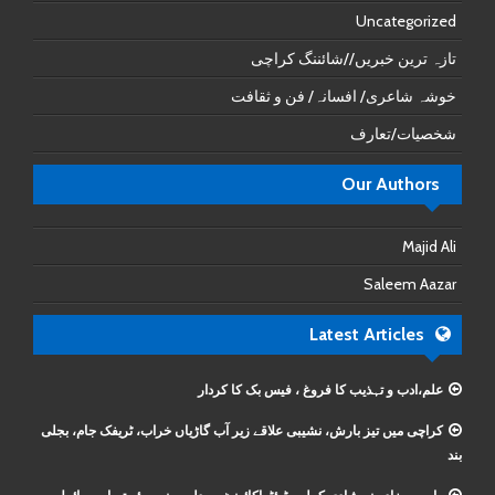
Uncategorized
تازہ ترین خبریں//شائننگ کراچی
خوشہ شاعری/ افسانہ/ فن و ثقافت
شخصیات/تعارف
Our Authors
Majid Ali
Saleem Aazar
Latest Articles
علم،ادب و تہذیب کا فروغ ، فیس بک کا کردار
کراچی میں تیز بارش، نشیبی علاقے زیر آب گاڑیاں خراب، ٹریفک جام، بجلی
بند