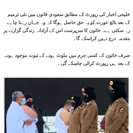
خلیجی اخبار کی رپورٹ کے مطابق سعودی قانون میں نئی ترمیم
کے بعد بالغ عورت کو یہ حق حاصل ہوگا کہ وہ جہاں رہنا چاہے
رہ سکتی ہے، خاتون کا سرپرست اس کے آزادانہ زندگی گزارنے پر
مقدمہ درج نہیں کراسکے گا۔
صرف خاتون کے کسی جرم میں ملوث ہونے کے ثبوت موجود ہونے
کے بعد ہی رپورٹ کرائی جاسکے گی۔