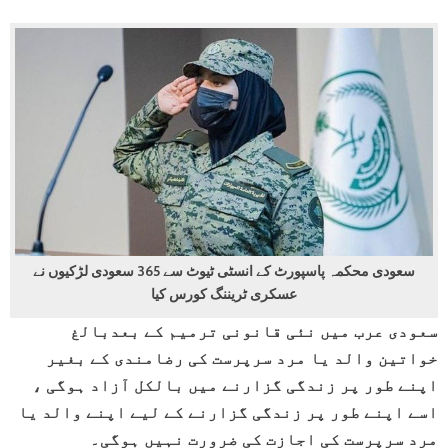
سعودی محکمہ پاسپورٹ کے انسٹی ٹیوٹ سے 365 سعودی لڑکیوں نے
عسکری ٹریننگ کورس کیا
سعودی عرب میں نئی قانونی ترمیم کے بعدبالغ
خواتین والد یا مرد سرپرست کی رضامندی کے بغیر
اپنے طور پر زندگی گزارنے میں بالکل آزاد ہوگی ،
اسے اپنے طور پر زندگی گزارنے کے لیے اپنے والد یا
مرد سرپرست کی اجازت کی ضرورت نہیں ہوگی۔