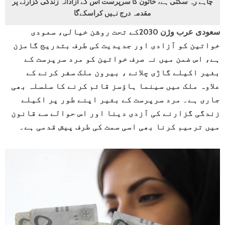
چاہے رہ سکتی ہے، خاتون کا سرپرست اس کے آزادانہ زندگی گزارنے پر
مقدمہ درج نہیں کراسکےگا
سعودی عرب وژن 2030کے تحت روشن خیالی، سعودی
خواتین کو آزادی اور جدیدیت کی طرف بتدریج گامزن
ہے، اس ضمن میں نہ صرف خواتین کو مرد سرپرست کے
بغیر اکیلے گاڑی چلانے ، بیرون ملک سفر کرنے کے
علاوہ ملک میں سینما ہاﺅسز قائم کرنے کا سلسلہ بھی
جاری ہے۔ مرد سرپرست کے بغیر اپنے طور پر اکیلے
زندگی گزارنے کی آزدی دینا اور اس حوالے سے قانون
میں ترمیم کرنا بھی اسی سمت کی طرف پیش قدمی ہے۔