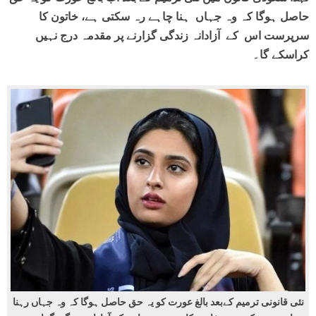
حاصل ہوگا کہ وہ جہاں ہنا چاہے رہ سکتی ہے، خاتون کا
سرپرست اس کے آزادانہ زندگی گزارنے پر مقدمہ درج نہیں
کراسکے گا۔
نئی قانونی ترمیم کےبعد بالغ عورت کو یہ حق حاصل ہوگا کہ وہ جہاں رہنا