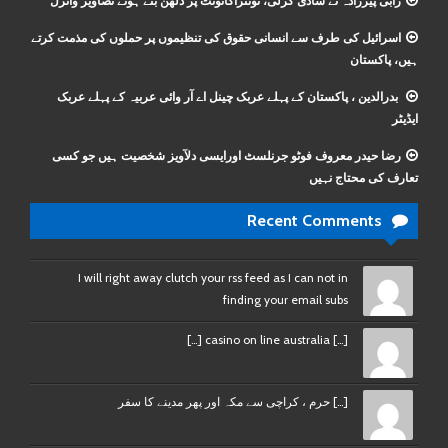
رابی پیرزادہ نے شادی کرلی، ٹوئٹراکائونٹ پر دلھن بنے ہوئے تصاویر وائرل
اسرائیل کی طرف سے انسانی حقوق کی تنظیموں پر حملوں کی مذمت کرتے
ہیں، پاکستان
بدرالدین ، پاکستان کے پہلے عربک چینل اے آر وائی عربیہ کے پہلے عربک
ایڈیٹر
رضا حیدر معروف فوٹو جرنلسٹ اورایسی دلآویز شخصیت ہیں جو کسی
تعارف کی محتاج نہیں
Recent Comments
I will right away clutch your rss feed as I can not in
finding your email subs
[…] casino on line australia […]
[…] حرم ، کراچی سے مکہ اور پھر مدینے کا سفر