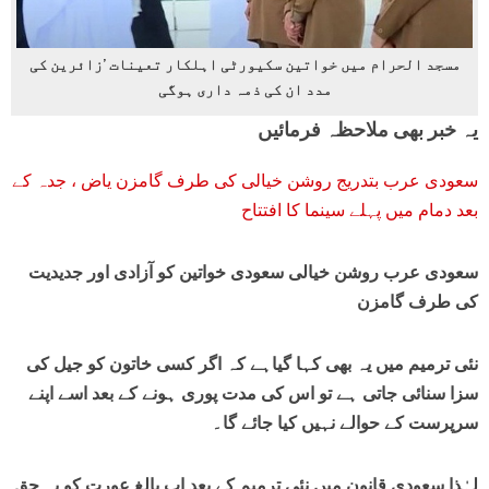
مسجد الحرام میں خواتین سکیورٹی اہلکار تعینات ’زائرین کی
مدد ان کی ذمہ داری ہوگی
یہ خبر بھی ملاحظہ فرمائیں
سعودی عرب بتدریج روشن خیالی کی طرف گامزن یاض ، جدہ کے
بعد دمام میں پہلے سینما کا افتتاح
سعودی عرب روشن خیالی
سعودی خواتین
کو آزادی اور جدیدیت
کی طرف گامزن
نئی ترمیم میں یہ بھی کہا گیاہے کہ اگر کسی خاتون کو جیل کی
سزا سنائی جاتی ہے تو اس کی مدت پوری ہونے کے بعد اسے اپنے
سرپرست کے حوالے نہیں کیا جائے گا۔
لہٰذا سعودی قانون میں نئی ترمیم کے بعد اب بالغ عورت کو یہ حق