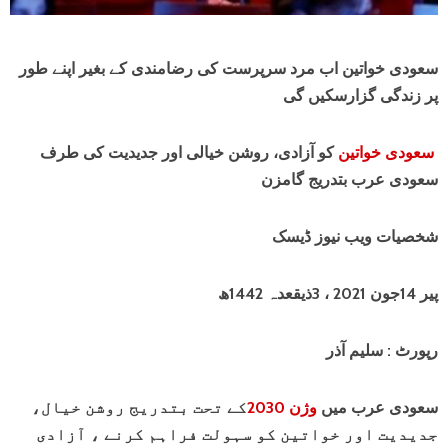
سعودی خواتین اب مرد سرپرست کی رضامندی کے بغیر اپنے طور
پر زندگی گزارسکیں گی
سعودی خواتین
کو آزادی، روشن خیالی اور جدیدیت کی طرف
سعودی عرب بتدریج گامزن
شخصیات ویب نیوز ڈیسک
پیر 14جون 2021 ، 3ذیقعدہ 1442ھ
رپورٹ : سلیم آذر
سعودی عرب میں
وژن 2030
کے تحت بتدریج روشن خیال،
جدیدیت اور خواتین کو سہولت فراہم کرنے ، آزادی