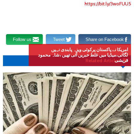
https://bit.ly/3woFUU5
Follow us
Tweet
Share on Facebook
امریکا نے پاکستان پرکوئی ویزہ پابندی نہیں
لگائی،میڈیا میں غلط خبریں آئی تھیں ،شاہ محمود
قریشی
Related Articles