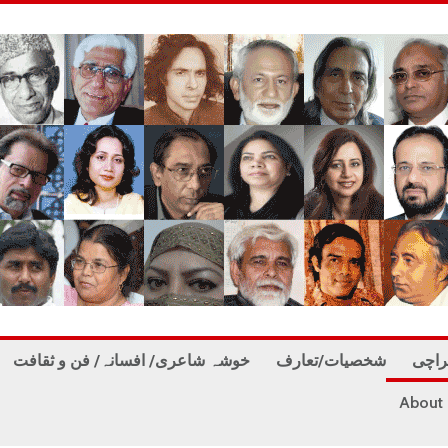
راچی
شخصیات/تعارف
خوشہ شاعری/ افسانہ/ فن و ثقافت
About