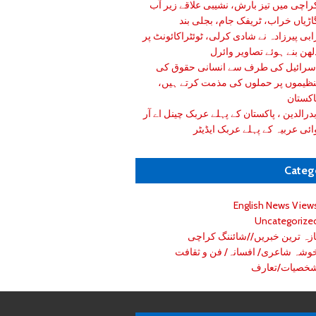
راچی میں تیز بارش، نشیبی علاقے زیر آب
اڑیاں خراب، ٹریفک جام، بجلی بند
ابی پیرزادہ نے شادی کرلی، ٹوئٹراکائونٹ پر
لھن بنے ہوئے تصاویر وائرل
سرائیل کی طرف سے انسانی حقوق کی
نظیموں پر حملوں کی مذمت کرتے ہیں،
اکستان
درالدین ، پاکستان کے پہلے عربک چینل اے آر
ائی عربیہ کے پہلے عربک ایڈیٹر
Categ
English News View
Uncategorize
ازہ ترین خبریں//شائننگ کراچی
وشہ شاعری/ افسانہ/ فن و ثقافت
خصیات/تعارف