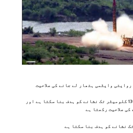
روایتی وایٹمی ہتھار لے جانے کی صلاحیت
غوری میزائل بیلسٹک میزائل ہے جو 1300 کلومیٹر تک نشانے کو ہدف بنا سکتا ہے اور
کی صلاحیت رکھتا ہے