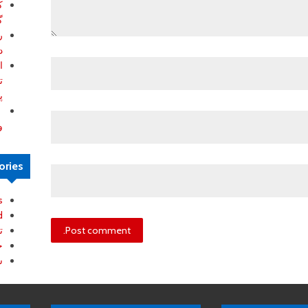
ک
گ
ر
د
ا
ت
پ
ب
و
ories
s
d
ت
خ
ش