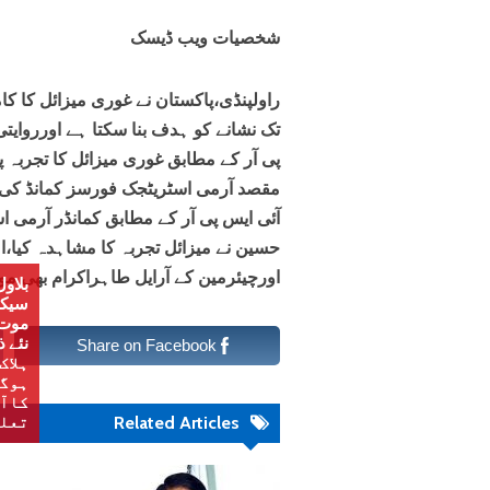
شخصیات ویب ڈیسک
تک نشانے کو ہدف بنا سکتا ہے اورروایتی
پی آر کے مطابق غوری میزائل کا تجربہ
مقصد آرمی اسٹریٹجک فورسز کمانڈ کی آپر
آئی ایس پی آر کے مطابق کمانڈر آرمی 
حسین نے میزائل تجربہ کا مشاہدہ کیا،ا
اورچیئرمین کے آرایل طاہراکرام بھی مو
بلاول
سیکی
موت 
Share on Facebook
ہلاک
ہوگی
کاآپ
Related Articles
تعلق