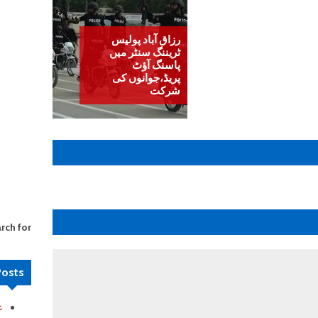
رزاق آباد پولیس
ٹریننگ سنٹر میں
پاسنگ آؤٹ
پریڈ،جوانوں کی
شرکت
rch for:
Posts
ع