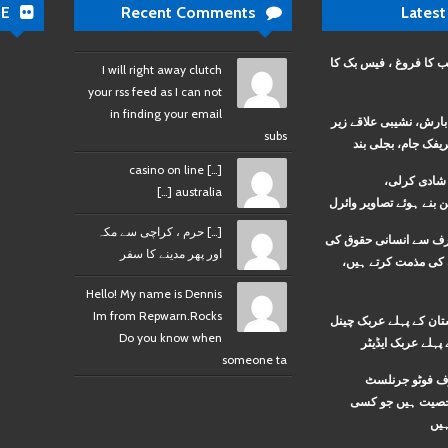
DE
Recent Comments
Latest
ب کا فروغ ، فیس بک کا
I will right away clutch
your rss feed as I can not
in finding your email
بارش، نشیبی علاقے زیر
subs
یفک جام، بجلی بند
[…] casino on line
ے شادی کرلی،
australia […]
ن بنے ہوئے تصاویر وائرل
[…] حرم ، کراچی سے مکہ
ف سے انسانی حقوق کی
اور پھر مدینے کا سفر
 کی مذمت کرتے ہیں،
Hello! My name is Dennis
Im from Repwarn.Rocks
ستان کے پہلے عربک چینل
Do you know when
 پہلے عربک ایڈیٹر
someone ta
ف فوٹو جرنلسٹ
شخصیت ہیں جو کسی
ہیں