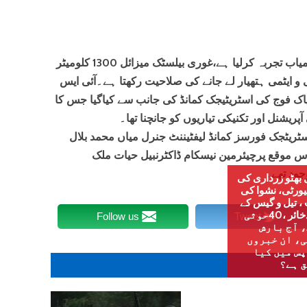
راولپنڈی،پاکستان نے غوری میزائل کا کامیاب تجربہ کرلیا ہے،غوری بیلسٹک میزائل 1300 کلومیٹر
 و ایٹمی ہتھیار لے جانے کی صلاحیت رکھتا ہے۔آئی ایس
 پاک فوج کی اسٹریٹیجک کمانڈ کی جانب سے کیاگیا جس کا
یشنل اور تکنیکی تیاریوں کو جانچنا تھا۔
اسٹریٹجک فورسز کمانڈ لیفٹیننٹ جنرل میاں محمد بلال
س موقع پرچیئرمین نیسکام ڈاکٹرنبیل حیات ملک
جود تھے۔
 بھٹو زرداری کی
ورٹی، نشوا کی
، تیل و گیس کے
نئے ذخائر ،40حوثی
Follow us
Tweet
، آج بارش
، ان خبروں
س میں کیا
 ہے؟