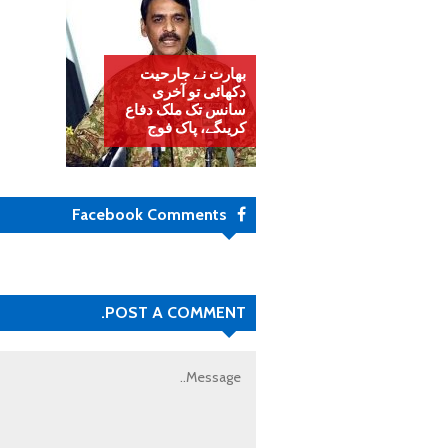
بھارت نے جارحیت
دکھائی تو آخری
سانس تک ملک دفاع
کریںگے، پاک فوج
Facebook Comments
POST A COMMENT.