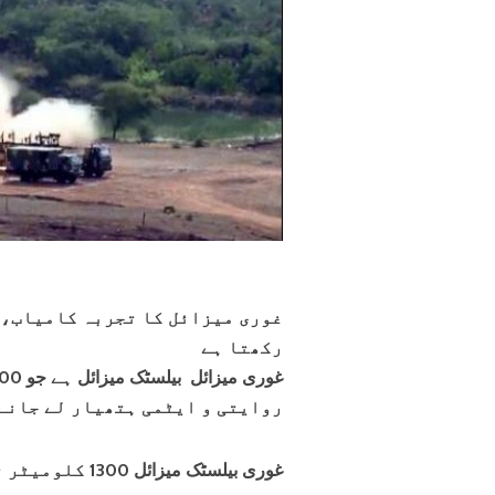
غوری میزائل کا تجربہ کامیاب، 
رکھتا ہے
روایتی و ایٹمی ہتھیار لے جانے 
غوری بیلسٹک میزائل 1300 کلومیٹر تک نشانے کو ہدف بنا سکتا ہے