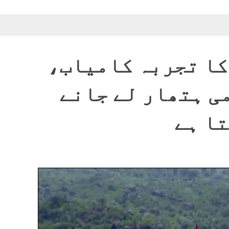
کا تجربہ کامیاب،
ی ہتھار لے جانے
تا ہے