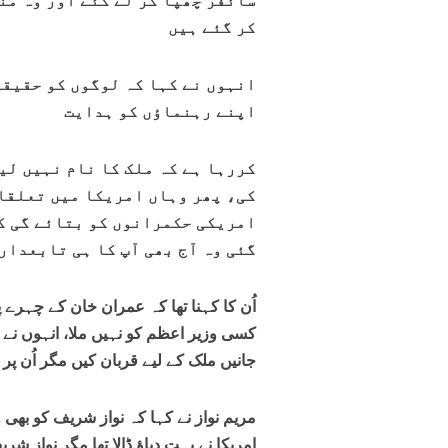
سائفر چھپا کر لے گئے اور وہ من
کر گئے ہیں
انہوں نے کہا کہ لوگوں کو حقیقی 
اپنے رہنماؤں کو ہدایت
کررہا ہے کہ ملک کا نام نہیں لین
کی، پھر وہاں امریکا میں تعلقات
امریکی حکمرانوں کو بتائے گی کہ
گئی وہ آج بھی آپ کا ہی تابعدار
اُن کا کہنا تھا کہ عمران خان کے چہرے پ
کسی وزیر اعظم کو نہیں ملا، انہوں نے ج
جانیں ملک کے لیے قربان کیں مگر اُن پر 
مریم نواز نے کہا کہ نواز شریف کو بھی 
امریکا نے بہت دباؤ ڈالا تھا مگر نواز شر