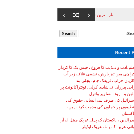
تازہ ترین خبریں//شائننگ کراچی
علم،ادب و تہذیب کا فروغ ، فیس بک کا ک
Sea
Recent 
لم،ادب و تہذیب کا فروغ ، فیس بک کا کردار
راچی میں تیز بارش، نشیبی علاقے زیر آب
اڑیاں خراب، ٹریفک جام، بجلی بند
ابی پیرزادہ نے شادی کرلی، ٹوئٹراکائونٹ پر
لھن بنے ہوئے تصاویر وائرل
سرائیل کی طرف سے انسانی حقوق کی
نظیموں پر حملوں کی مذمت کرتے ہیں،
اکستان
درالدین ، پاکستان کے پہلے عربک چینل اے آر
ائی عربیہ کے پہلے عربک ایڈیٹر