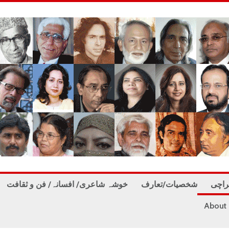
راچی
شخصیات/تعارف
خوشہ شاعری/ افسانہ/ فن و ثقافت
About