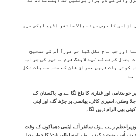
رل واٹر کی دو ہزار بوتلیں تک اپنے ساتھ لے
آزادی کا درس دینے والا سائفر آڈیو لیکس میں
ا اور جب نام نکل گیا تو فوراً اُس کی تصحیح
 بحال کرنے کے لیے لابنگ فرم ہائیر کی جو اب
 کوئی بات نہیں عمران خان کے منہ سے بات نکل
 ہے
ر جو بدنامی اور غداری کا داغ لگا ہے وہ پاکستان کے
لا وطنی، اسیری کاٹی، پھانسی پر چڑھ گئے اور اپنی
کوئی بھی الزام نہیں لگا۔
وزیراعظم رہتے ہوئے سائفر آئے، ایٹمی دھماکوں کے وقت
یف نے اُسے مسترد کرتے ہوئے ’ایبسلوٹلی ناٹ‘ کا جواب دیا۔