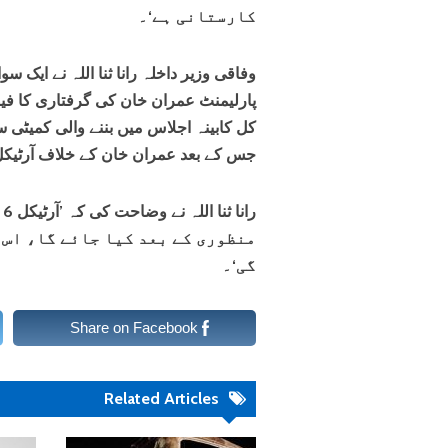
کارستانی ہے‘۔
وفاقی وزیر داخلہ رانا ثنا اللہ نے ایک س
پارلیمنٹ عمران خان کی گرفتاری کا 
کل کابینہ اجلاس میں بننے والی کمیٹی
جس کے بعد عمران خان کے خلاف آرٹیکل 6 کے تحت کارروائی کا فیصلہ کیا جائے
ر
منظوری کے بعد کیا جائے گا، اس 
گی‘۔
Share on Facebook
Related Articles