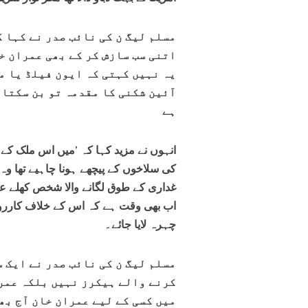
مسلم لیگ ن کی نائب صدر نے کہا ک
اتنی سب سازش کر کے بھی عمران خ
یہ نہیں کہتی کہ ایون فیلڈ یا م
آئین شکنی کا مقدمہ تو بن سکتا 
ہے
انہوں نے مزید کہا کہ ’میں اس ملک ک
کی سلاخوں کے پیچھے ہونا چاہیے تھا وہ
غداری کے طوق لگانے والا شخص کھلے ع
اب بھی وقت ہے کہ اس کے خلاف کارروا
چہرہ لایا جائے۔
مسلم لیگ ن کی نائب صدر نے ایک س
کرنے والے ہیکرز نہیں بلکہ عمرا
میں کسی کے لیے عمران خان آج بھی