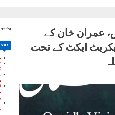
س، عمران خان کے
rch for:
کریٹ ایکٹ کے تحت
Posts
لہ
ع
ک
گ
ر
د
ا
ت
پ
ب
و