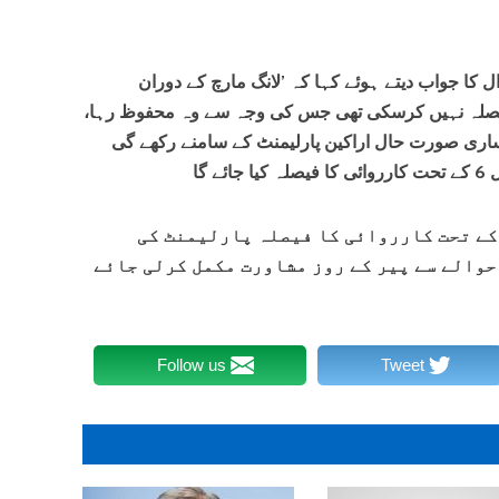
وال کا جواب دیتے ہوئے کہا کہ ’لانگ مارچ کے دوران
فیصلہ نہیں کرسکی تھی جس کی وجہ سے وہ محفوظ رہا،
 ساری صورت حال اراکین پارلیمنٹ کے سامنے رکھے گی
 گا
انا ثنا اللہ نے وضاحت کی کہ ’آرٹیکل 6 کے تحت کارروائی کا فیصلہ پارلیمنٹ کی
حوالے سے پیر کے روز مشاورت مکمل کرلی جائے
Follow us
Tweet