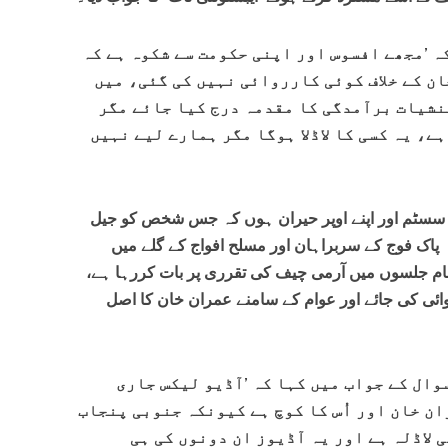
ہ ’مجھے افسوس اور اپنی حکومت سے شکوہ ہے کہ
ان کے خلاف کوئی کارروائی نہیں کی گئی، میں
نشیات برآمدگی کا مقدمہ درج کیا جائے مگر
ہے، یہ کسی کا لاڈلا ہوگا مگر ہمارے لیے نہیں
ے سسٹم اور اپنے اوپر حیران ہوں کہ جس شخص کو جیل
 پاک فوج کے سربراہان اور مسلح افواج کے گلے میں
ام جلسوں میں آرمی چیف کی تقرری پر بات کررہا ہے،
ئی کی جائے اور عوام کے سامنے عمران خان کا اصل
وال کے جواب میں کہا کہ ’آڈیو لیکس جاری
ن خان اور اُس کا کوچ ہے کیونکہ جنوبی پنجاب
 لاڈلہ ہے اور یہ آڈیوز ان دونوں کی ہی