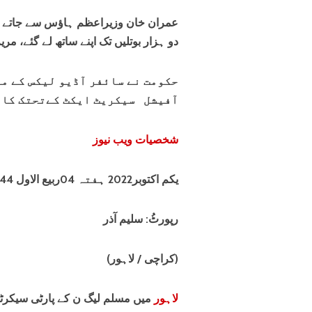
عمران خان وزیراعظم ہاؤس سے جاتے ہوئ
دو ہزار بوتلیں تک اپنے ساتھ لے گئے، مریم
حکومت نے سائفر آڈیو لیکس کے م
آفیشل سیکریٹ ایکٹ کےتحتک کار
شخصیات ویب نیوز
یکم اکتوبر2022 ہفتہ 04ربیع الاول 1444ھ
رپورٹُ: سلیم آذر
(کراچی / لاہور)
لاہور
میں مسلم لیگ ن کے پارٹی سیکرٹ