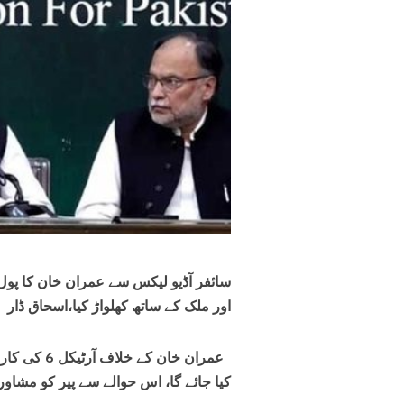
سائفر آڈیو لیکس سے عمران خان کا پول
اور ملک کے ساتھ کھلواڑ کیا،اسحاق ڈار
عمران خان ک
کیا جائے گا، اس حوالے سے پیر کو مشاورت