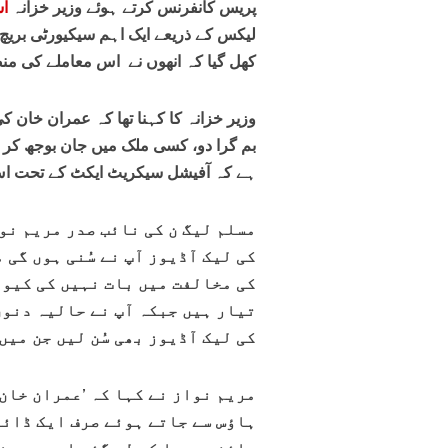
پریس کانفرنس کرتے ہوئے وزیر خزانہ
اس
لیکس کے ذریعے ایک اہم سیکیورٹی بری
کھل گیا کہ انھوں نے اس معاملے کی منص
وزیر خزانہ کا کہنا تھا کہ عمران خان کی
بم گرا دو، کسی ملک میں جان بوجھ کر 
ہے کہ آفیشل سیکریٹ ایکٹ کے تحت اس م
مسلم لیگ ن کی نائب صدر مریم نو
کی لیک آڈیوز آپ نے سُنی ہوں گی 
کی مخالفت میں بات نہیں کی کیون
تیار ہیں جبکہ آپ نے حالیہ دنو
کی لیک آڈیوز بھی سُن لیں جن می
مریم نواز نے کہا کہ ’عمران خان
ہاؤس سے جاتے ہوئے صرف ایک ڈائر