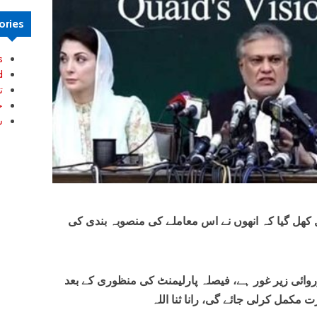
ories
s
d
ت
خ
ش
 کھل گیا کہ انھوں نے اس معاملے کی منصوبہ بندی کی
ے خلاف آرٹیکل 6 کی کارروائی زیر غور ہے، فیصلہ پارلیمنٹ کی منظوری کے بعد
 مکمل کرلی جائے گی، رانا ثنا اللہ