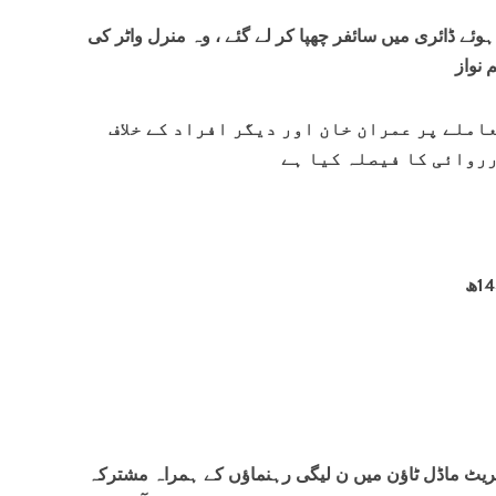
ے ڈائری میں سائفر چھپا کر لے گئے ، وہ منرل واٹر کی
 نواز
عاملے پر عمران خان اور دیگر افراد کے خلاف
روائی کا فیصلہ کیا ہے
ریٹ ماڈل ٹاؤن میں ن لیگی رہنماؤں کے ہمراہ مشترکہ