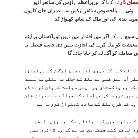
حاق ڈار
نے کہا کہ وزیراعظم ہاؤس کی سائفر آڈیو
چ ہوئی ہے بالخصوص سائفر لیکس سے عمران خان کا پول
وبہ بندی کی اور ملک کے ساتھ کھلواڑ کیا
 سوچ ہے کہ اگر میں اقتدار میں نہیں تو پاکستان پر ایٹم
معیشت کو تباہ کرنے کی اجازت نہیں دی جاتی، فیصلہ یہ
عاملے کو آگے لے کر جایا جائے گا
از نے کہا کہ میری اور مسلم لیگ ن کے رہنماؤں
مگر اُس میں کسی نے ملک کے خلاف یا ملکی سالمیت
کہ ہم پاکستان پر اپنی سیاست قربان کرنے کو
ں میں غیرملکی مراسلے کے حوالے سے عمران خان
ں وہ کس طرح ملک کے ساتھ کھلواڑ کررہا ہے
 کے بارے میں کہا جاتا ہے کہ وہ وزیراعظم
ی لے کر گئے جبکہ سچ یہ ہے کہ وہ ڈائری میں