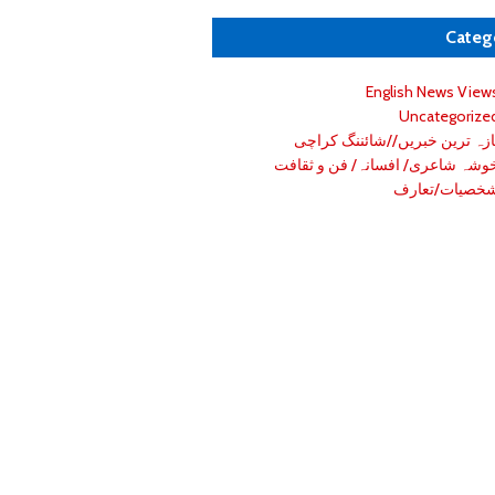
Categ
English News View
Uncategorize
ازہ ترین خبریں//شائننگ کراچی
وشہ شاعری/ افسانہ/ فن و ثقافت
خصیات/تعارف