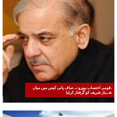
،قومی احتساب بیورو نے صاف پانی کیس میں میاں
شہباز شریف کو گرفتار کرلیا