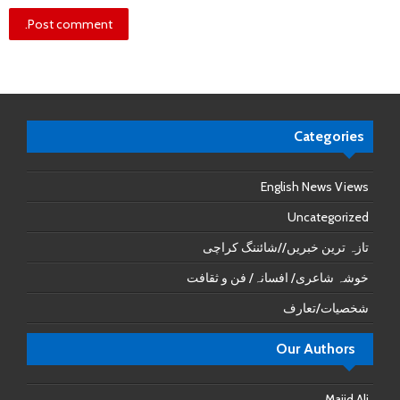
Categories
English News Views
Uncategorized
تازہ ترین خبریں//شائننگ کراچی
خوشہ شاعری/ افسانہ/ فن و ثقافت
شخصیات/تعارف
Our Authors
Majid Ali