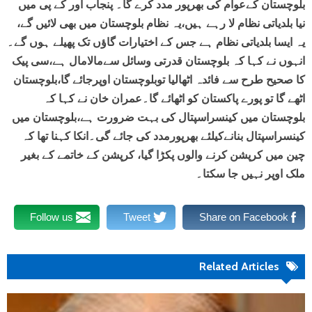
بلوچستان کےعوام کی بھرپور مدد کرے گا۔ پنجاب اور کے پی میں
نیا بلدیاتی نظام لا رہے ہیں،یہ نظام بلوچستان میں بھی لائیں گے،
یہ ایسا بلدیاتی نظام ہے جس کے اختیارات گاؤں تک پھیلے ہوں گے۔
انہوں نے کہا کہ بلوچستان قدرتی وسائل سےمالامال ہے،سی پیک
کا صحیح طرح سے فائدہ اٹھالیا توبلوچستان اوپرجائے گا،بلوچستان
اٹھے گا تو پورے پاکستان کو اٹھائے گا۔عمران خان نے کہا کہ
بلوچستان میں کینسراسپتال کی بہت ضرورت ہے،بلوچستان میں
کینسراسپتال بنانےکیلئے بھرپورمدد کی جائے گی۔انکا کہنا تھا کہ
چین میں کرپشن کرنے والوں پکڑا گیا، کرپشن کے خاتمے کے بغیر
ملک اوپر نہیں جا سکتا۔
Follow us
Tweet
Share on Facebook
Related Articles