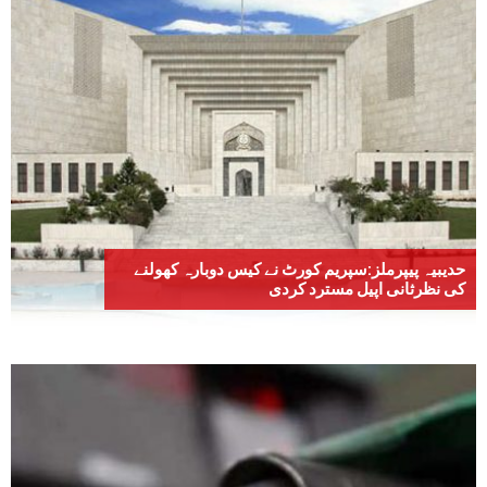
حدیبیہ پیپرملز:سپریم کورٹ نے کیس دوبارہ کھولنے
کی نظرثانی اپیل مسترد کردی