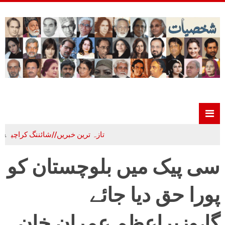
تازہ ترین خبریں//شائننگ کراچی
علم،ادب
سی پیک میں بلوچستان کو
پورا حق دیا جائے
گا،وزیراعظم عمران خان