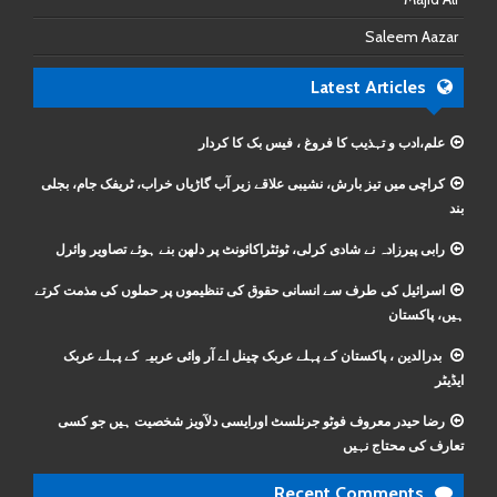
Saleem Aazar
Latest Articles
علم،ادب و تہذیب کا فروغ ، فیس بک کا کردار
کراچی میں تیز بارش، نشیبی علاقے زیر آب گاڑیاں خراب، ٹریفک جام، بجلی
بند
رابی پیرزادہ نے شادی کرلی، ٹوئٹراکائونٹ پر دلھن بنے ہوئے تصاویر وائرل
اسرائیل کی طرف سے انسانی حقوق کی تنظیموں پر حملوں کی مذمت کرتے
ہیں، پاکستان
بدرالدین ، پاکستان کے پہلے عربک چینل اے آر وائی عربیہ کے پہلے عربک
ایڈیٹر
رضا حیدر معروف فوٹو جرنلسٹ اورایسی دلآویز شخصیت ہیں جو کسی
تعارف کی محتاج نہیں
Recent Comments