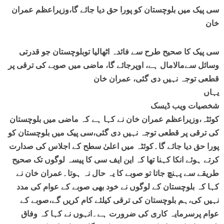
سی پیک میں بلوچستان کو پورا حق دیا جائے گا،وزیراعظم عمران
خان
سی پیک کا صحیح طرح سے فائدہ اٹھالیا توبلوچستان جو قدرتی
وسائل سےمالامال ہے، اوپرجائے گا، ماضی میں صوبے کی ترقی پر
قطعی توجہ نہیں دی گئی، عمران خان
یہاں
شخصیات ویب ڈیسک
کوئٹہ،وزیراعظم عمران خان نے کہا ہے کہ ماضی میں بلوچستان
کی ترقی پر قطعی توجہ نہیں دی گئی،سی پیک میں بلوچستان کو
پورا حق دیا جائے گا۔کوئٹہ میں اعلیٰ سطح کے اجلاس کی صدارت
کرتے ہوئے انکا کہنا تھا کہ این ایف سی کا پیسہ لوگوں تک صحیح
طریقے سے پہنچ جاتا تو صوبے کا یہ حال نہ ہوتا۔عمران خان نے
کہا کہ بلوچستان کے لوگوں نے خود بھی صوبے کے عوام کی مدد
نہیں کی،ہم بلوچستان کی ترقی کیلئے کام کریں گے،صوبے کے
عوام پرسرمایہ کاری کی ضرورت ہے۔انہوں نے کہا کہ وفاق