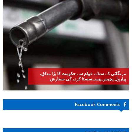
مہنگائی کے ستائے عوام سے حکومت کا بڑا مذاق،
پیٹرول پچیس پیسےسستا کرنے کی سفارش
Facebook Comments