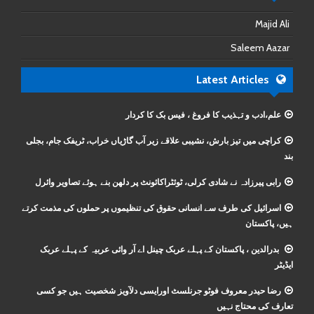
Majid Ali
Saleem Aazar
Latest Articles
علم،ادب و تہذیب کا فروغ ، فیس بک کا کردار
کراچی میں تیز بارش، نشیبی علاقے زیر آب گاڑیاں خراب، ٹریفک جام، بجلی
بند
رابی پیرزادہ نے شادی کرلی، ٹوئٹراکائونٹ پر دلھن بنے ہوئے تصاویر وائرل
اسرائیل کی طرف سے انسانی حقوق کی تنظیموں پر حملوں کی مذمت کرتے
ہیں، پاکستان
بدرالدین ، پاکستان کے پہلے عربک چینل اے آر وائی عربیہ کے پہلے عربک
ایڈیٹر
رضا حیدر معروف فوٹو جرنلسٹ اورایسی دلآویز شخصیت ہیں جو کسی
تعارف کی محتاج نہیں