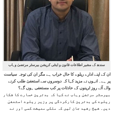
سندھ کے مشیر اطلاعات قانون و اینٹی کرپشن بیرسٹر مرتضیٰ وہاب
ان کے اپنے ادارے ریلوے کا حال خراب ہے مگر ان کی توجہ سیاست
پر ہے۔ انہوں نے مزید کہا کہ دوسروں سے استعفیٰ طلب کرنے
والے آئے روز ٹرینوں کے حادثات پر کب مستعفی ہوں گے؟
بیرسٹر مرتضیٰ وہاب نے کہا کہ بدترین خسارے کا شکار
ریلوے کی بدترین کارکردگی پر وزیر ریلوے استعفیٰ
دیں۔ شیخ رشید جان لیں کہ ملکی معیشت کسی اور نے