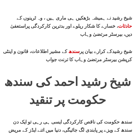
شیخ رشید نے ہمیشہ بڑھکیں ہی ماری ہیں ، وہ ٹرینوں کے
حادثات
، خسارے کا شکار ریلوے اور بدترین کارکردگی پراستعفیٰ
دیں، بیرسٹر مرتضیٰ وہاب
شیخ رشیدکے کرارے بیان پر
سندھ
کے مشیر اطلاعات، قانون و اینٹی
کرپشن بیرسٹر مرتضیٰ وہاب کا ترنت جواب
شیخ رشید احمد کی سندھ
حکومت پر تنقید
سندھ حکومت کی ناقص کارکردگی ایسی ہی رہی تو ایک دن
سندھ کے ویزے پر پابندی لگ جائیگی، دنیا میں اتنے ایڈز کے مریض