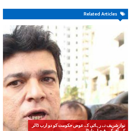
Related Articles
نوازشریف نے رہائی کے عوض حکومت کو دو ارب ڈالر
کی آفرکی،فیصل واوڈا