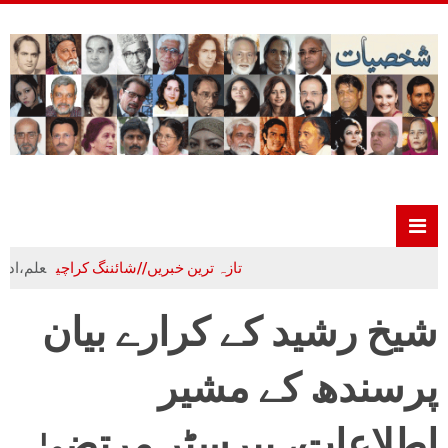
تازہ ترین خبریں//شائننگ کراچی
علم،ادب و تہذی
شیخ رشید کے کرارے بیان
پرسندھ کے مشیر
اطلاعات، بیرسٹر مرتضیٰ