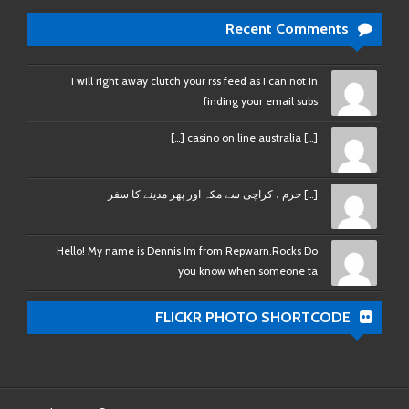
Recent Comments
I will right away clutch your rss feed as I can not in
finding your email subs
[…] casino on line australia […]
[…] حرم ، کراچی سے مکہ اور پھر مدینے کا سفر
Hello! My name is Dennis Im from Repwarn.Rocks Do
you know when someone ta
FLICKR PHOTO SHORTCODE