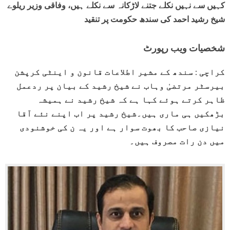
کہیں سے نہیں نکلے جتنے لاڑکانہ سے نکلے ہیں، وفاقی وزیر ریلوے
شیخ رشید احمد کی سندھ حکومت پر تنقید
شخصیات ویب رپورٹ
کراچی : سندھ کے مشیر اطلاعات قانون و اینٹی کرپشن
بیرسٹر مرتضیٰ وہاب نے شیخ رشید کے بیان پر ردعمل
ظاہر کرتے ہوئے کہا ہے کہ شیخ رشید نے ہمیشہ
بڑھکیں ہی ماری ہیں۔شیخ رشید پر اب اپنے نئے آقا
نیازی صاحب کا بھوت سوار ہے اور یہ ن کی خوشنودی
میں دن رات مصروف ہیں۔