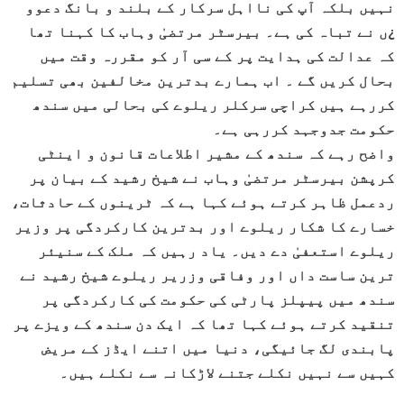
نہیں بلکہ آپ کی نااہل سرکار کے بلند و بانگ دعوو
¿ں نے تباہ کی ہے۔ بیرسٹر مرتضیٰ وہاب کا کہنا تھا
کہ عدالت کی ہدایت پر کے سی آر کو مقررہ وقت میں
بحال کریں گے ۔ اب ہمارے بدترین مخالفین بھی تسلیم
کررہے ہیں کراچی سرکلر ریلوے کی بحالی میں سندھ
حکومت جدوجہد کررہی ہے۔
واضح رہے کہ سندھ کے مشیر اطلاعات قانون و اینٹی
کرپشن بیرسٹر مرتضیٰ وہاب نے شیخ رشید کے بیان پر
ردعمل ظاہر کرتے ہوئے کہا ہے کہ ٹرینوں کے حادثات،
خسارے کا شکار ریلوے اور بدترین کارکردگی پر وزیر
ریلوے استعفیٰ دے دیں۔ یاد رہیں کہ ملک کے سنیئر
ترین ساست داں اور وفاقی وزریر ریلوے شیخ رشید نے
سندھ میں پیپلز پارٹی کی حکومت کی کارکردگی پر
تنقید کرتے ہوئے کہا تھا کہ ایک دن سندھ کے ویزے پر
پابندی لگ جائیگی، دنیا میں اتنے ایڈز کے مریض
کہیں سے نہیں نکلے جتنے لاڑکانہ سے نکلے ہیں۔