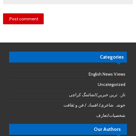
Categories
English News Views
Uncategorized
تازہ ترین خبریں//شائننگ کراچی
خوشہ شاعری/ افسانہ/ فن و ثقافت
شخصیات/تعارف
Our Authors