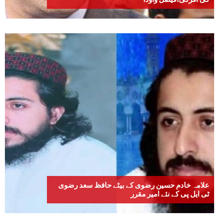
علامہ خادم حسین رضوی کے بیٹے حافظ سعد رضوی
ٹی ایل پی کے نئے امیر مقرر