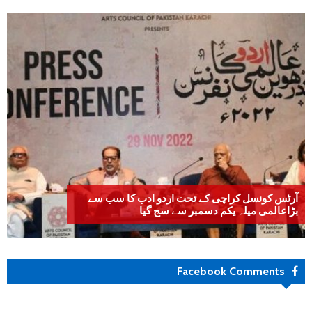
آرٹس کونسل کراچی کے تحت اردو ادب کا سب سے
بڑاعالمی میلہ یکم دسمبر سے سج گیا
Facebook Comments