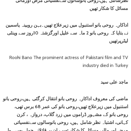
نظرشامل ہیں،روحی بانوسالوں سےنفسیاتی مرض اورمالی
مسائل کا شکار تھیں
اداکارہ روحی بانو استنبول میں زیرعلاج تھیں۔بہن روبینہ یاسمین
نے بتایا کہ روحی بانو 2 ماہ سے علیل اورگزشتہ 10روز سے وینٹی
لیٹرپرتھیں
Roohi Bano The prominent actress of Pakistani film and TV
industry died in Turkey
ماجد علی سید
ماضی کی معروف اداکارہ روحی بانو انتقال کرگئی ہیں،روحی بانو
استنبول میں زیرعلاج تھیں،روحی بانو کی عمر 68 برس تھی،
روحی بانو کے مشہور ڈراموں میں زرد گلاب، دروازہ ، کرن
کہانی، اشتباہ نظر شامل ہیں، روحی بانوسالوں سےنفسیاتی
مرض اور مالی مسائل کا شکار تھیں، ان پر قاتلانہ حملہ بھی ہوا