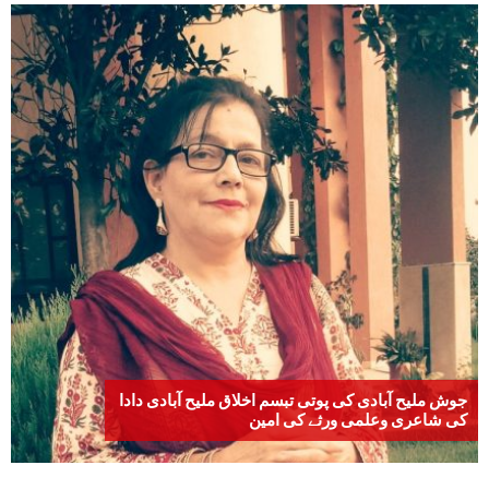
جوش ملیح آبادی کی پوتی تبسم اخلاق ملیح آبادی دادا
کی شاعری وعلمی ورثے کی امین