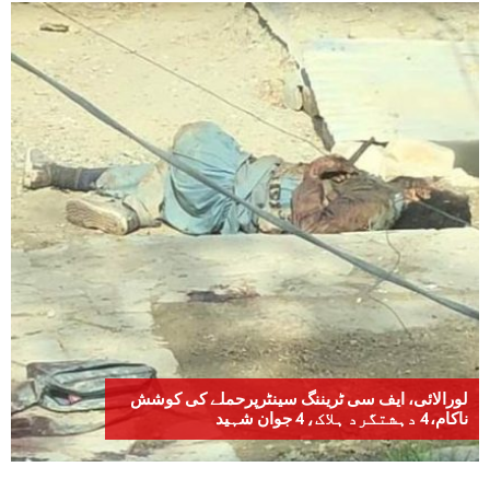
لورالائی، ایف سی ٹریننگ سینٹرپرحملے کی کوشش
ناکام،4 دہشتگرد ہلاک،4 جوان شہید