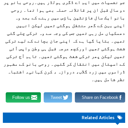
جو نفسیات میں ایم اے ڈگری ہولڈر ہیں۔روحی بانو پر
دو سال قبل ان پر قاتلانہ حملہ بھی ہوا تھا۔ روحی
بانو ایک سال فاؤنٹین ہاؤس میں رہنے کے بعد وہ
اپنی بہن کے گھر منتقل ہوگئی تھیں لیکن انہیں
دھمکیاں مل رہی تھیں جس کی وجہ سے وہ ترکی چلی گئی
تھیں۔ بتایا گیا ہے کہ اپنی جان بچانے کے لیے ترکی
شفٹ ہوگئی تھیں اورکچھ عرصہ قبل ہی وطن واپس آئی
تھیں لیکن پھر ترکی شفٹ ہوگئی تھیں۔ تاہم آج ترکی
کے اسپتال میں انتقال کر گئیں۔ روحی بانو کے مشہور
ڈراموں میں زرد گلاب، دروازہ ، کرن کہانی، اشتباہ
نظر شامل ہیں۔
Follow us
Tweet
Share on Facebook
Related Articles