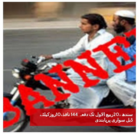
سندھ ،20ربیع الاول تک دفعہ 144 نافذ،10روزکیلئے
ڈبل سواری پرپابندی