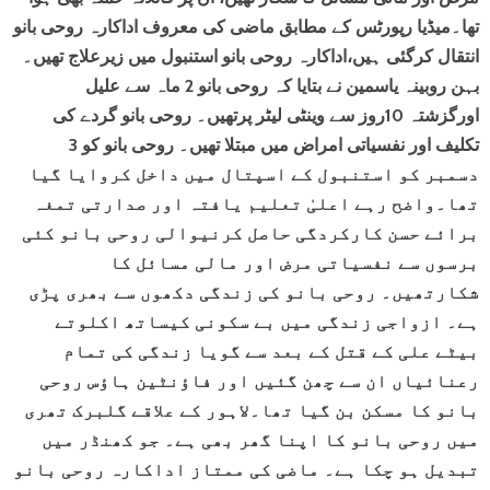
تھا۔میڈیا رپورٹس کے مطابق ماضی کی معروف اداکارہ روحی بانو
انتقال کرگئی ہیں،اداکارہ روحی بانو استنبول میں زیرعلاج تھیں۔
بہن روبینہ یاسمین نے بتایا کہ روحی بانو 2 ماہ سے علیل
اورگزشتہ 10روز سے وینٹی لیٹر پرتھیں۔ روحی بانو گردے کی
تکلیف اور نفسیاتی امراض میں مبتلا تھیں۔ روحی بانو کو 3
دسمبر کو استنبول کے اسپتال میں داخل کروایا گیا
تھا۔واضح رہے اعلیٰ تعلیم یافتہ اور صدارتی تمغہ
برائے حسن کارکردگی حاصل کرنیوالی روحی بانو کئی
برسوں سے نفسیاتی مرض اور مالی مسائل کا
شکارتھیں۔ روحی بانو کی زندگی دکھوں سے بھری پڑی
ہے۔ ازواجی زندگی میں بے سکونی کیساتھ اکلوتے
بیٹے علی کے قتل کے بعد سے گویا زندگی کی تمام
رعنائیاں ان سے چھن گئیں اور فاؤنٹین ہاؤس روحی
بانو کا مسکن بن گیا تھا۔لاہور کے علاقے گلبرک تھری
میں روحی بانو کا اپنا گھر بھی ہے۔ جو کھنڈر میں
تبدیل ہو چکا ہے۔ ماضی کی ممتاز اداکارہ روحی بانو