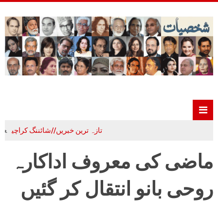
تازہ ترین خبریں//شائننگ کراچی
علم،ادب و
ماضی کی معروف اداکارہ
روحی بانو انتقال کر گئیں