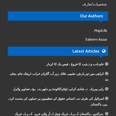
شخصیات/تعارف
Our Authors
Majid Ali
Saleem Aazar
Latest Articles
علم،ادب و تہذیب کا فروغ ، فیس بک کا کردار
کراچی میں تیز بارش، نشیبی علاقے زیر آب گاڑیاں خراب، ٹریفک جام، بجلی
بند
رابی پیرزادہ نے شادی کرلی، ٹوئٹراکائونٹ پر دلھن بنے ہوئے تصاویر وائرل
اسرائیل کی طرف سے انسانی حقوق کی تنظیموں پر حملوں کی مذمت کرتے
ہیں، پاکستان
بدرالدین ، پاکستان کے پہلے عربک چینل اے آر وائی عربیہ کے پہلے عربک