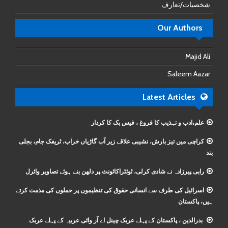
شخصیات/تعارف
Our Authors
Majid Ali
Saleem Aazar
Latest Articles
علم،ادب و تہذیب کا فروغ ، فیس بک کا کردار
کراچی میں تیز بارش، نشیبی علاقے زیر آب گاڑیاں خراب، ٹریفک جام، بجلی
بند
رابی پیرزادہ نے شادی کرلی، ٹوئٹراکائونٹ پر دلھن بنے ہوئے تصاویر وائرل
اسرائیل کی طرف سے انسانی حقوق کی تنظیموں پر حملوں کی مذمت کرتے
ہیں، پاکستان
بدرالدین ، پاکستان کے پہلے عربک چینل اے آر وائی عربیہ کے پہلے عربک