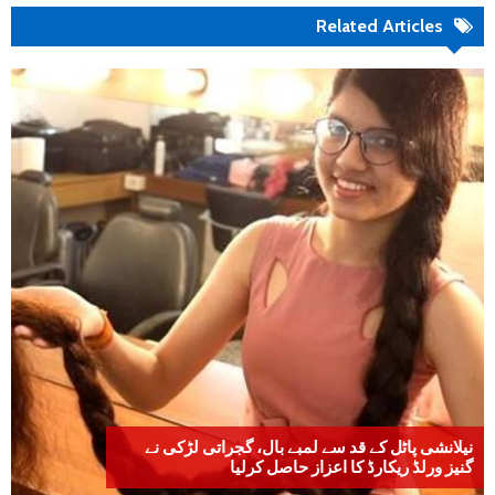
Related Articles
نیلانشی پاٹل کے قد سے لمبے بال، گجراتی لڑکی نے
گنیز ورلڈ ریکارڈ کا اعزاز حاصل کرلیا