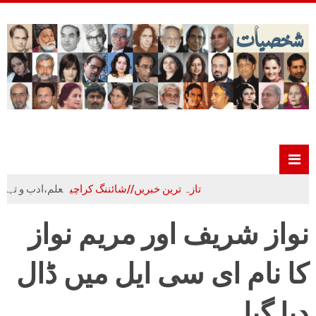
تازہ ترین خبریں//شائننگ کراچی
علم،ادب و تہذیب کا
نواز شریف اور مریم نواز
کا نام ای سی ایل میں ڈال
دیا گیا