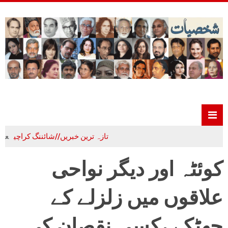
تازہ ترین خبریں//شائننگ کراچی
علم،ادب و
کوئٹہ اور دیگر نواحی
علاقوں میں زلزلے کے
جھٹکے ،کسی نقصان کی