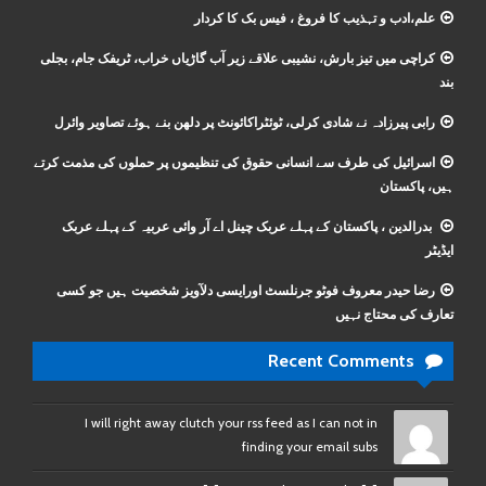
علم،ادب و تہذیب کا فروغ ، فیس بک کا کردار
کراچی میں تیز بارش، نشیبی علاقے زیر آب گاڑیاں خراب، ٹریفک جام، بجلی
بند
رابی پیرزادہ نے شادی کرلی، ٹوئٹراکائونٹ پر دلھن بنے ہوئے تصاویر وائرل
اسرائیل کی طرف سے انسانی حقوق کی تنظیموں پر حملوں کی مذمت کرتے
ہیں، پاکستان
بدرالدین ، پاکستان کے پہلے عربک چینل اے آر وائی عربیہ کے پہلے عربک
ایڈیٹر
رضا حیدر معروف فوٹو جرنلسٹ اورایسی دلآویز شخصیت ہیں جو کسی
تعارف کی محتاج نہیں
Recent Comments
I will right away clutch your rss feed as I can not in
finding your email subs