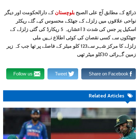
ذرائع کے مطابق آج علی الصبح
بلوچستان
کے دارالحکومت اور دیگر
نواحی علاقوں میں زلزلے کے جھٹکے محسوس کیے گئے ریکٹر
اسکیل پر جس کی شدت 3 اعشاریہ 5 ریکارڈ کی گئی زلزلے کے
جھٹکوں سے کسی نقصان کی کوئی اطلاع نہیں ملی
زلزلے کا مرکز شہر سے123 کلو میٹر کے فاصلے پر تھا جب کہ زیر
زمین گہرائی 30کلو میٹر تھی
Follow us
Tweet
Share on Facebook
Related Articles