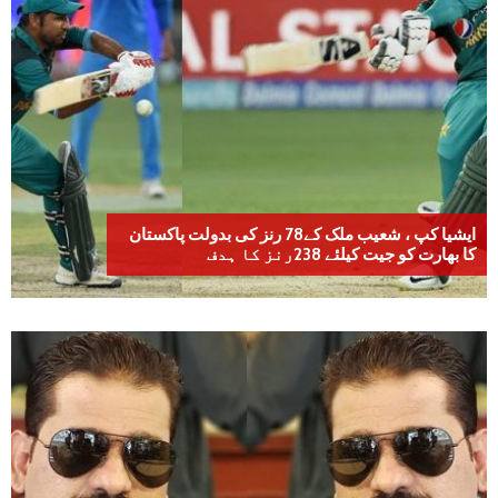
ایشیا کپ ، شعیب ملک کے78 رنز کی بدولت پاکستان
کا بھارت کو جیت کیلئے 238رنز کا ہدف