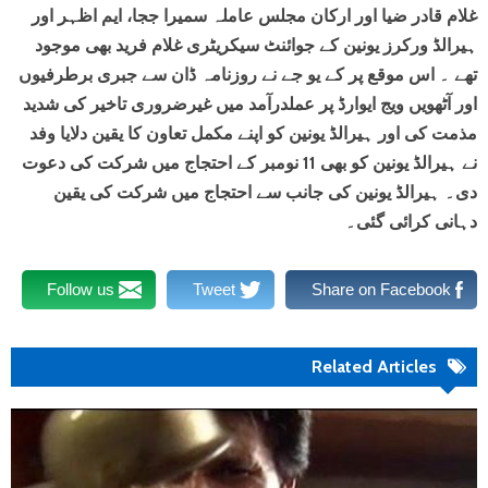
غلام قادر ضیا اور ارکان مجلس عاملہ سمیرا ججا، ایم اظہر اور
ہیرالڈ ورکرز یونین کے جوائنٹ سیکریٹری غلام فرید بھی موجود
تھے ۔ اس موقع پر کے یو جے نے روزنامہ ڈان سے جبری برطرفیوں
اور آٹھویں ویج ایوارڈ پر عملدرآمد میں غیرضروری تاخیر کی شدید
مذمت کی اور ہیرالڈ یونین کو اپنے مکمل تعاون کا یقین دلایا وفد
نے ہیرالڈ یونین کو بھی 11 نومبر کے احتجاج میں شرکت کی دعوت
دی۔ ہیرالڈ یونین کی جانب سے احتجاج میں شرکت کی یقین
دہانی کرائی گئی۔
Follow us
Tweet
Share on Facebook
Related Articles