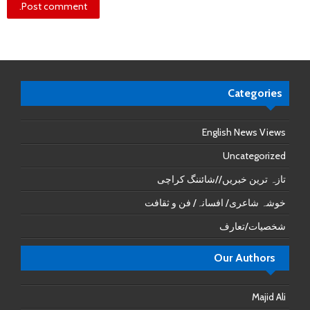
Categories
English News Views
Uncategorized
تازہ ترین خبریں//شائننگ کراچی
خوشہ شاعری/ افسانہ/ فن و ثقافت
شخصیات/تعارف
Our Authors
Majid Ali