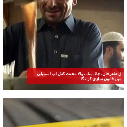
ل ظفرخان، چائے بنانے والا محنت کش اب اسمبلی
میں قانون سازی کرے گا