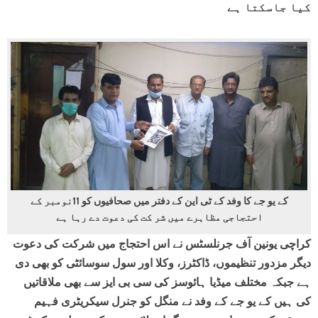
کیا جاسکتا ہے
کے یو جے کا وفد کے ٹی این کے دفتر میں صحافیوں کو 11نومبر کے
احتجاجی مظاہرے میں شر کت کی دعوت دے رہا ہے
کراچی یونین آف جرنلسٹس نے اس احتجاج میں شرکت کی دعوت
دیگر مزدور تنظیموں، ڈاکٹرز، وکلا اور سول سوسائٹی کو بھی دی
ہے جبکہ مختلف میڈیا ہائوسز کی سی بی ایز سے بھی ملاقاتیں
کی ہیں کے یو جے کے وفد نے منگل کو جنرل سیکریٹری فہیم