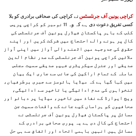
کراچی یونین آف جرنلسٹس
نے کراچی کی صحافی برادری کو بلا
کسی تفریق دعوت دی ہے کہ وہ 11 نومبر کو کراچی پریس
کلب کے باہر پاکستان فیڈرل یونین آف جرنلسٹس کی
کال پر ہونے والے احتجاج میں شرکت کریں اور اپنے
حقوق کی جدوجہد میں اٹھنے والی آواز میں اپنی آواز
ملائیں کراچی یونین آف جرنلسٹس کے صدر نظام الدین
صدیقی اور جنرل سیکریٹری فہیم صدیقی سمیت مجلس
عاملہ کے تمام اراکین کی جانب سے جاری ایک بیان
میں کہا گیا ہے کہ میڈیا ہائوسز سے جبری برطرفیاں،
تنخواہوں کی عدم ادائیگی یا تاخیر سے ادائیگی،
ویج ایوارڈ کے نفاذ میں تاخیر، میڈیا پر دبائو اور
صحافیوں کو ہراساں کیے جانے کے واقعات سمیت جن
مسائل پر پاکستان فیڈرل یونین آف جرنلسٹس نے
احتجاج کی کال دی ہے یہ پوری صحافی برادری کے
مسائل ہیں انہیں باہمی اتحاد اور اتفاق سے ہی حل