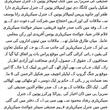
صدیقی کی سربراہی میں جنگ ایمپلائز یونین کے جنرل سیکریٹری
شکیل یامین کانگا، دی نیوز ایمپلائز یونین کے جنرل سیکریٹری دارا
ظفر اور جاوید پریس ایمپلائز یونین کے جنرل سیکریٹری رانا یوسف
سے ملاقات کی اور انہیں احتجاج میں شرکت کی دعوت دی کے یو
جے کے وفد میں نائب صدر جاوید قریشی، سینئر جوائنٹ سیکریٹری
غلام قادر ضیا، جوائنٹ سیکریٹری یونس آفریدی اور رکن مجلس
عاملہ میاں طارق شامل تھے۔ ملاقات میں تینوں اداروں کی سی
بی ایز کے جنرل سیکریٹریز کی جانب سےکے یو جے کو مکمل تعاون
کی یقین دہانی کرائی گئی اس موقع پراس بات پر اتفاق کیا گیا کہ
صحافیوں کے حقوق کے حصول، آزادی صحافت اور آزادی اظہار
رائے کیلئے جہاں سے بھی آواز اٹھے گی اس پر لبیک کہا جائے گا اس
موقع پر جنگ گروپ کے ایڈیٹر انچیف میر شکیل الرحمن کی 8 ماہ
بعد ضمانت پر رہائی کے حکم پر ایک دوسرے کو مٹھائی بھی کھلائی
گئی۔ ایک الگ ملاقات کے یو جے کے صدر نظام الدین صدیقی کی
سربراہی میں ڈان اخبار کی ہیرالڈ ورکرز یونین کے جنرل
سیکریٹری رشاد محمود سے بھی سی بی اے کے دفتر میں کی گئی
جس میں جنرل سیکریٹری فہیم صدیقی سینئر جوائنٹ سیکریٹری