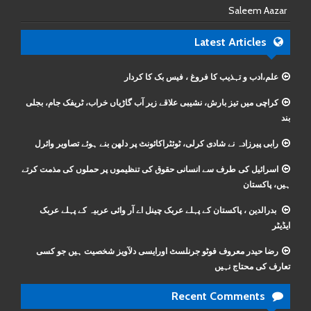
Saleem Aazar
Latest Articles
علم،ادب و تہذیب کا فروغ ، فیس بک کا کردار
کراچی میں تیز بارش، نشیبی علاقے زیر آب گاڑیاں خراب، ٹریفک جام، بجلی
بند
رابی پیرزادہ نے شادی کرلی، ٹوئٹراکائونٹ پر دلھن بنے ہوئے تصاویر وائرل
اسرائیل کی طرف سے انسانی حقوق کی تنظیموں پر حملوں کی مذمت کرتے
ہیں، پاکستان
بدرالدین ، پاکستان کے پہلے عربک چینل اے آر وائی عربیہ کے پہلے عربک
ایڈیٹر
رضا حیدر معروف فوٹو جرنلسٹ اورایسی دلآویز شخصیت ہیں جو کسی
تعارف کی محتاج نہیں
Recent Comments