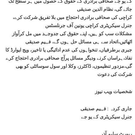
کے یو جے صحافی برادری کے حقوق کے حصول میں ہر سطح تک
جائے گی، نظام الدین صدیقی
کراچی کی صحافی برادری احتجاج میں بلا تفریق شرکت کرے،
جنرل سیکریٹری کراچی یونین آف جرنلسٹس
مشکلات سب کو ہیں‌، اپنے حقوق کی جدوجہد میں مل کرآواز
اٹھائیں،اتحاد سے ہی مسائل حل ہوں گے، فہیم صدیقی
جبری برطرفیاں، تنخواہوں کی عدم ادائیگی یا تاخیر، ویج ایوارڈ کا
نفاذ،ہراساں کرنے ودیگر مسائل پرآج صحافی برادری احتجاج کرے
گی،مزدور تنظیموں، ڈاکٹرز، وکلا اور سول سوسائٹی کو بھی
شرکت کی دعوت
شخصیات ویب نیوز
جاری کردہ : فہیم صدیقی
جنرل سیکریٹری کے یو جے
رپورٹ سلیم آذر