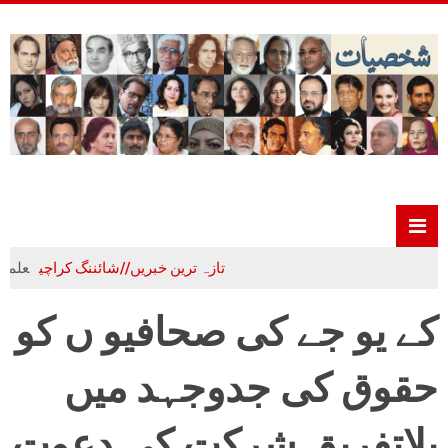
تازہ ترین خبریں//شائننگ کراچی
علم،ادب و ت
کے یو جے کی صحافیو ں ‌کو
حقوق کی جدوجہد میں
بلاتفریق شرکت کی دعوت