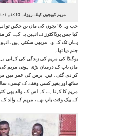
مریم کوبچوں کیلئے روزانہ 10 کلو آٹا،چارکلو شکراورصابن کی تین ٹکیاں درکار ہوتی ہیں
جب وہ 18 بچوں کی ماں بن چکیں 
کیا جس پرڈاکٹرز نے انہیں یہ کہہ کر م
جنم دیا تھا۔
یوگنڈا کی مریم کی زندگی کی کہانی ب
ماں باپ کے درمیان بڑی ہوتی مریم ک
کر دی گئی۔ تیرہ برس کی عمر میں مریم 
ساتھ اور بغیر کسی وقفے کے تیسرے سال
مریم کا کہنا ہے کہ اس کے والد بھی ک
کے بیک وقت باپ تھے ، مریم کے والد کے بھی 45 بچے تھے جو کئی خواتین سے پیدا ہ