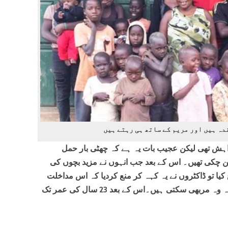
ہ اسے6 بچوں کی خواہش تھی لیکن عجیب بات یہ ہے کہ چھٹی بار حمل
 18 بچوں کی ماں بن چکی تھیں۔ اس کے بعد جب انہوں نے مزید بچوں کی
کیا تو ڈاکٹروں نے یہ کہہ کر منع کردیا کہ اس مداخلت
سے انہیں نقصان ہوسکتا ہے یہاں تک کہ وہ مربھی سکتی ہیں۔اس کے بعد 23 سال کی عمر تک