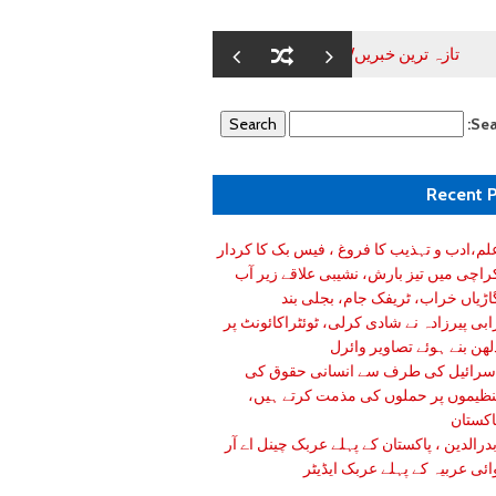
رین خبریں//شائننگ کراچی
علم،ادب و تہذیب کا فروغ ، فیس بک کا کردار
Sea
Recent 
لم،ادب و تہذیب کا فروغ ، فیس بک کا کردار
راچی میں تیز بارش، نشیبی علاقے زیر آب
اڑیاں خراب، ٹریفک جام، بجلی بند
ابی پیرزادہ نے شادی کرلی، ٹوئٹراکائونٹ پر
لھن بنے ہوئے تصاویر وائرل
سرائیل کی طرف سے انسانی حقوق کی
نظیموں پر حملوں کی مذمت کرتے ہیں،
اکستان
درالدین ، پاکستان کے پہلے عربک چینل اے آر
ائی عربیہ کے پہلے عربک ایڈیٹر