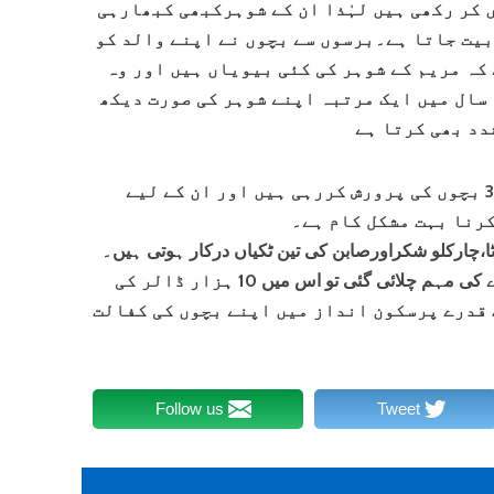
 کر رکھی ہیں لہٰذا ان کے شوہرکبھی کبھارہی
یت جاتا ہے۔برسوں سے بچوں نے اپنے والد کو
 کہ مریم کے شوہر کی کئی بیویاں ہیں اور وہ
 سال میں ایک مرتبہ اپنے شوہر کی صورت دیکھ
دد بھی کرتا ہے
مریم اب اکیلی ماں کی حیثیت سے ان 38 بچوں کی پرورش کررہی ہیں اور ان کے لیے
کرنا بہت مشکل کام ہے۔
اپنے بچوں کیلئے روزانہ 10 کلو آٹا،چارکلو شکراورصابن کی تین ٹکیاں درکار ہوتی ہیں۔
حال ہی میں مریم کیلئے انٹرنیٹ پر چندے کی مہم چلائی گئی تو اس میں 10 ہزار ڈالر کی
 قدرے پرسکون انداز میں اپنے بچوں کی کفالت
Follow us
Tweet