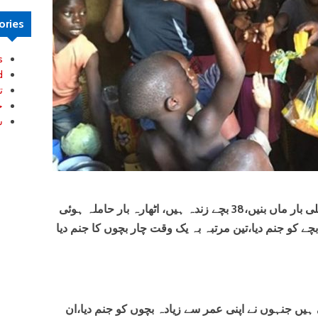
ories
s
d
ت
خ
ش
یوگنڈا کی مریم 13 سال کی عمر میں پہلی بار ماں بنیں،38 بچے زندہ ہیں، اٹھارہ بار حاملہ ہوئی
ے کو جنم دیا،تین مرتبہ بہ یک وقت چار بچوں کا جنم دیا
 ہیں جنہوں نے اپنی عمر سے زیادہ بچوں کو جنم دیا،ان