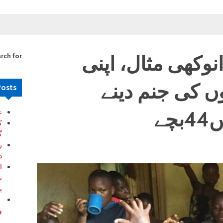
تازہ ت
نوکھی مثال، اپنی
rch for:
ں کی جنم دینے
Posts
ع
ک
گ
ر
د
ا
ت
پ
ب
و