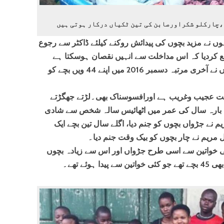
تو انہوں نے مزید بچوں کی پیدائش روکنے کیلئے ڈاکٹر سے رجوع
نع کردیا کہ اس مداخلت سے انہیں نقصان ہوسکتا ہے
یہاں تک کہ وہ مربھی سکتی ہیں۔انہوں نے آخری مرتبہ دسمبر 2016 میں اپنے 44 ویں بچے کو
ہت عجیب وغریب ہے اورافسوسناک بھی۔لڑتے جھگڑتے
ی بارہ سال کی عمر میں اٹھائیس سالہ شخص سے شادی
نے جڑواں بچوں کو جنم دیا، اگلے سال تین بچے ایک
 مریم نے چار بچوں کو بیک وقت جنم دیا۔
ئی خواتین سے اسی طرح جڑواں اور اس سے زیادہ بچوں
وئے تھے۔