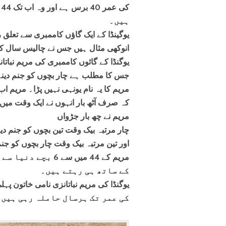
ہیں۔
انوکھی مثال ہیں جس نے چالیس سال کی عمر میں 44 بچوں
یوگنڈا کے گائوں کاممبری کی مریم نباتانز
جس کا مطلب ہے چار بچوں کو جنم دینے
مریم کا یہ نام یونہی نہیں پڑا۔ مریم اب 
کہ صرف آٹھ بار انہوں نے ایک وقت میں ا
مریم نے چھ بار جڑواں
چار مرتبہ بیک وقت تین بچوں کو جنم دیا
اور تین مرتبہ بیک وقت چار بچوں کو جنم
کے ساتھ ہی رہتے ہیں۔
کی عمر تک ہرسال حاملہ رہی ہیں۔