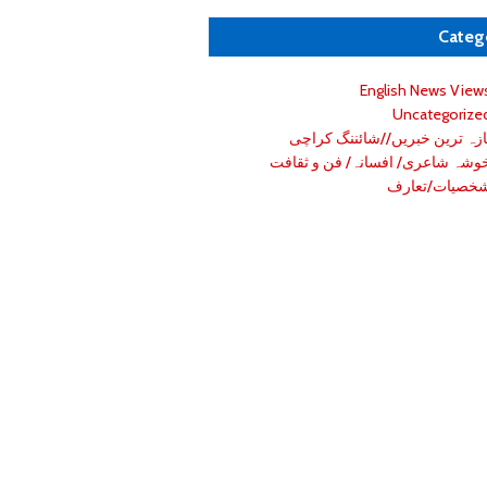
Categ
English News View
Uncategorize
ازہ ترین خبریں//شائننگ کراچی
وشہ شاعری/ افسانہ/ فن و ثقافت
خصیات/تعارف