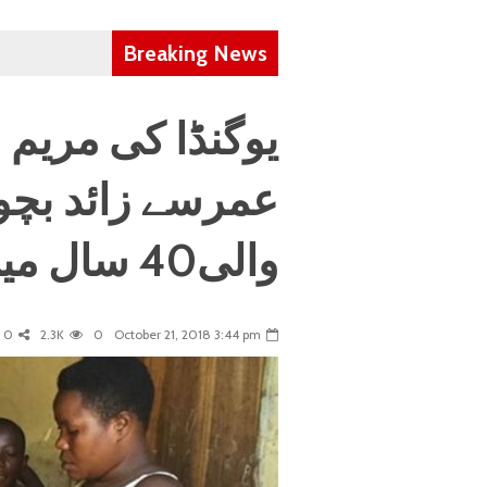
Breaking News
یوگنڈا کی مریم ا
عمرسے زائد بچو
والی40 سال میں44بچے
0
2.3K
0
October 21, 2018 3:44 pm