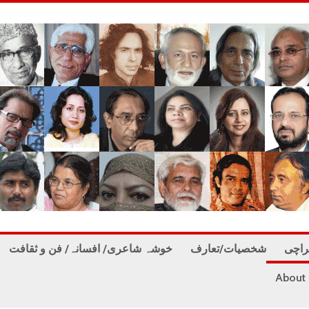
راچی
شخصیات/تعارف
خوشہ شاعری/ افسانہ/ فن و ثقافت
About