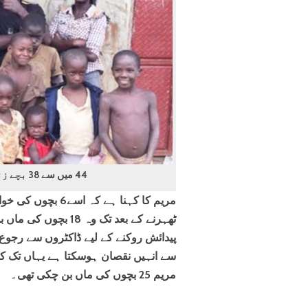
44 میں سے 38 بچے زندہ ہیں اور مریم کے ساتھ ہی رہتے ہیں
مریم کا کہنا ہے ک
ٹھہرنے کے بعد تک وہ
پیدائش روکنے کے لیے ڈاکٹروں سے رجوع 
مریم 25 بچوں کی ماں بن چکی تھی۔