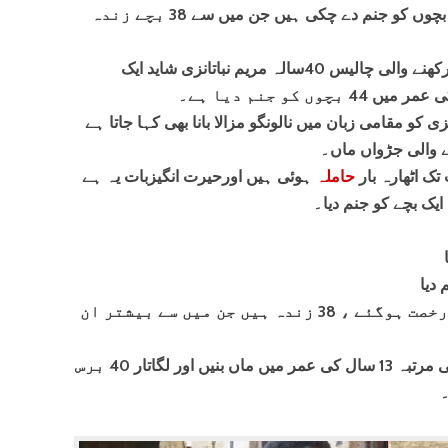
کی عمر 40 برس ہے اور وہ اب تک 44 بچوں کو جنم دے چکی ہیں جن میں سے 38 بچے زندہ
یوگینڈا کے ایک گاﺅں کاممبری سے تعلق رکھنے والی چالیس 40سالہ مریم نباتانزی شاید ایک
 کو جنم دیا ہے۔
ی کو مقامی زبان میں نالونگو مزالا بانا بھی کہا جاتا ہے
 والی جڑواں ماں۔
تک اٹھارہ بار
حاملہ
ہوئی ہیں اورحیرت انگیزبات یہ ہے
یک بچے کو جنم دیا۔
 دیا
مریم کے 44 میں سے 6 بچے دنیا سے رخصت ہوگئے ، 38 زندہ ہیں جن میں سے بیشتر ان
یوگنڈا کی مریم نباتانزی نامی خاتون پہلی مرتبہ 13 سال کی عمر میں ماں بنیں اور لگاتار 40 برس