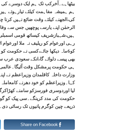
بیٹھاہے۔آخرکب تک ہم ایک دوسرے کی دا
ہم ہمیشہ مفاہمت کیلئے تیارہوتے ہی
کی،الجھنے کیلئے وقت ضائع نہیں کرنا 
الرحمٰن اپنے یارسے پوچھیں جس سے وفا
ہیں،شہبازشریف کیساتھ قومی اسمبلی م
رہی اورعوام کو ریلیف نہ ملا اورعوام ا
کو6ماہ دیکھا جائے،کسی نے حکومت 
ہی حکومت پرمشکل وقت آئیگا۔عالمی حا
وزارت داخلہ کاقلمدان وزیراعظم نے اپن
کہا۔وزیراعظم کو خود دھرنے کامعاملہ 
لیا اوردوسری فورسزکو سامنے کھڑاکرگ
حکومت کی مدد کرینگے۔سی پیک کو گوادر
ذریعے چین کوگرم پانیوں تک رسائی دی۔
Share on Facebook