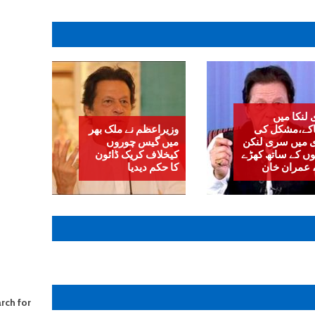
لنکا میں
کے،مشکل کی
وزیراعظم نے ملک بھر
 میں سری لنکن
میں گیس چوروں
یوں کے ساتھ کھڑے
کیخلاف کریک ڈائون
 عمران خان
کا حکم دیدیا
rch for: