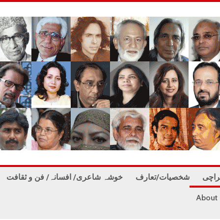
راچی
شخصیات/تعارف
خوشہ شاعری/ افسانہ/ فن و ثقافت
About