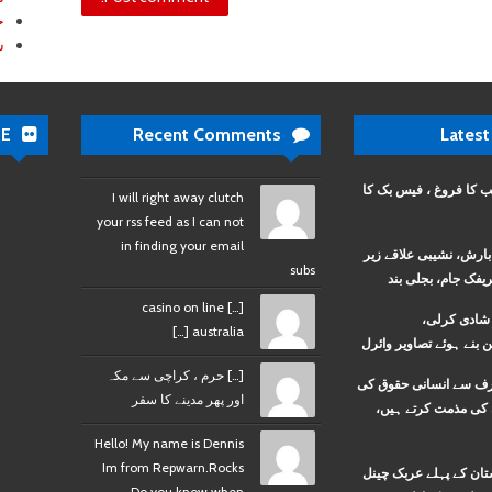
خ
ش
DE
Recent Comments
Latest
ب کا فروغ ، فیس بک کا
I will right away clutch
your rss feed as I can not
in finding your email
بارش، نشیبی علاقے زیر
subs
یفک جام، بجلی بند
[…] casino on line
ے شادی کرلی،
australia […]
ن بنے ہوئے تصاویر وائرل
[…] حرم ، کراچی سے مکہ
ف سے انسانی حقوق کی
اور پھر مدینے کا سفر
 کی مذمت کرتے ہیں،
Hello! My name is Dennis
Im from Repwarn.Rocks
ستان کے پہلے عربک چینل
Do you know when