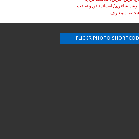
وشہ شاعری/ افسانہ/ فن و ثقافت
خصیات/تعارف
FLICKR PHOTO SHORTCO