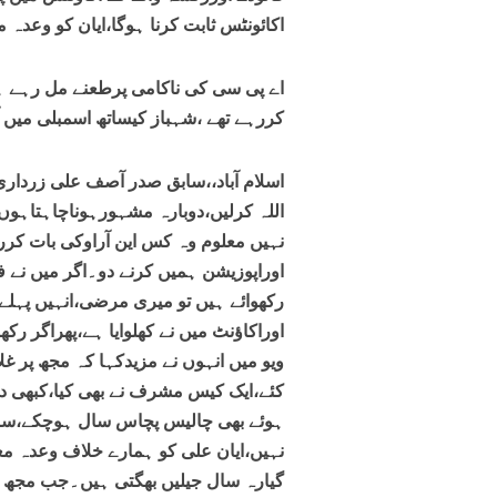
اکائونٹس ثابت کرنا ہوگا،ایان کو وعدہ
اے پی سی کی ناکامی پرطعنے مل رہے ہی
کررہے تھے ،شہباز کیساتھ اسمبلی میں آم
اسلام آباد،،سابق صدر آصف علی زرداری
اللہ کرلیں،دوبارہ مشہورہوناچاہتاہو
نہیں معلوم وہ کس این آراوکی بات کرر
اوراپوزیشن ہمیں کرنے دو۔اگر میں نے فا
رکھوائے ہیں تو میری مرضی،انہیں پہلے ی
اوراکاؤنٹ میں نے کھلوایا ہے،پھراگر رکھ
کئے،ایک کیس مشرف نے بھی کیا،کبھی دودھ 
ہوئے بھی چالیس پچاس سال ہوچکے،سند
نہیں،ایان علی کو ہمارے خلاف وعدہ مع