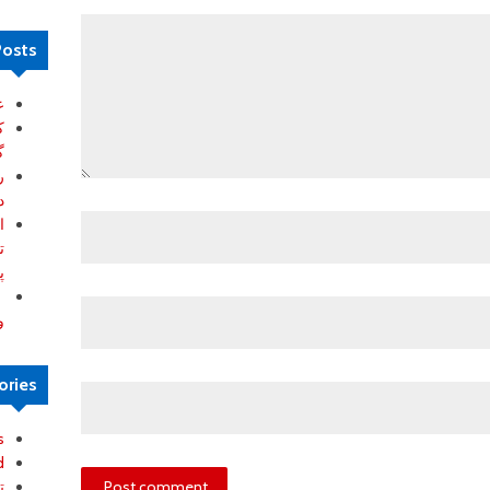
Posts
ع
ک
گ
ر
د
ا
ت
پ
ب
و
ories
s
d
ت