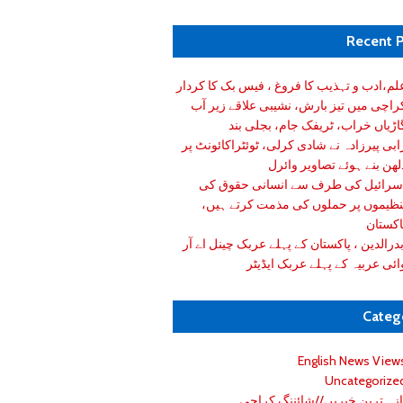
Recent 
لم،ادب و تہذیب کا فروغ ، فیس بک کا کردار
راچی میں تیز بارش، نشیبی علاقے زیر آب
اڑیاں خراب، ٹریفک جام، بجلی بند
ابی پیرزادہ نے شادی کرلی، ٹوئٹراکائونٹ پر
لھن بنے ہوئے تصاویر وائرل
سرائیل کی طرف سے انسانی حقوق کی
نظیموں پر حملوں کی مذمت کرتے ہیں،
اکستان
درالدین ، پاکستان کے پہلے عربک چینل اے آر
ائی عربیہ کے پہلے عربک ایڈیٹر
Categ
English News View
Uncategorize
ازہ ترین خبریں//شائننگ کراچی