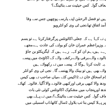
 معاف گواہ کس حیثیت سے بنائینگے؟
ں تو فضل الرحمٰن اپنے یارسے پوچھیں جس سے وفا
د اتفاق تھا،نجی ٹی وی کو انٹرویو
 نے کہا ہے کہ جعلی اکائونٹس پرگرفتارکرنا ہے تو بسم
ں۔وزیراعظم عمران خان کو بولنے کی عادت ہے،مجھے
ہے ہیں،ہم ان کو کہہ رہے ہیں کہ ایگزیکٹو بن جاؤ
لودے والے،برفی والے،رکشے والے کے اکاؤنٹ میں پیسے
ہ ثابت کرنا ہوگا کہ پیسے میں نے رکھوائے ہیں
وائے بھی ہیں تو بینک والا پھنسے گا۔ نجی ٹی وی کو انٹر
ویو میں انہوں نے مزیدکہا کہ مجھ پر غلام اسحاق خان نے 12کیس کئے ،میاں صاحب نے بھی کیس
والا کبھی برفی اورکبھی فالودے والا آگیا۔فالودہ کھائے
ھ اورپنجاب میں مشکوک اکائونٹس کوئی نئی بات
اف گواہ کس حیثیت سے بنائینگے؟،میں نے پہلے بھی
گیارہ سال جیلیں بھگتی ہیں۔جب مجھ پر پہلا کیس بنا تب بلاول 2سال کاتھا،اب اسمبلی میں