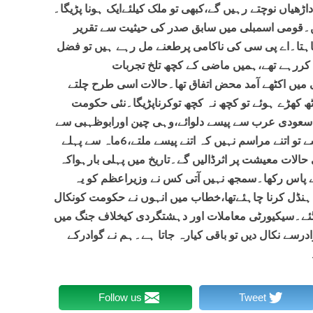
ڑھیاں نوچتے رہیں گے،کبھی تو ملک کیلئےایک ہونا پڑیگا۔
ں۔قومی اسمبلی میں سابق صدر کی حیثیت سے تقریر
چاہتا۔اے پی سی کی ناکامی پرطعنے مل رہے ہیں تو فضل
 کررہے تھے،ہمیں ماضی کے کچھ تلخ تجربات
یں اکٹھے آمد محض اتفاق تھا۔حالات اسی طرح چلتے
ٹھ کھڑے ہوئے تو کچھ نہ کچھ توکرناپڑیگا۔نئی حکومت
کو سعودی عرب سے پیسے دلوائے،وہی چین اورابوظہبی سے
بھی پیسے دلوائے گا،انکے سعودی عرب سے تو اتنے مراسم نہیں کہ اتنے پیسے ملتے،6ماہ سے پہلے
لات معیشت پر اثرڈالیں گے۔تاریخ میں پہلی بارہواکہ
ے پاس رکھا۔سمجھ نہیں آتی کس نے وزیراعظم کو یہ
ہنڈل کرنا چاہئےتھا،خطاب میں انہوں نے حکومت کونکال
ئے۔سیکیورٹی معاملات اور دہشتگردی کیخلاف جنگ میں
سے نکال دیں تو باقی کیارہ جاتا ہے۔ہم نے گوادرکے
Follow us
Tweet