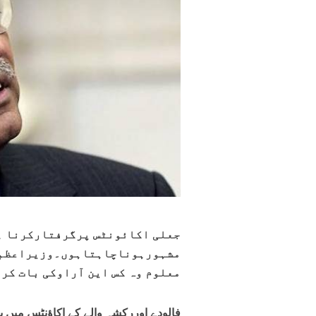
جعلی اکائونٹس پرگرفتارکرنا ہے
مشہورہوناچاہتاہوں۔وزیراعظم ع
معلوم وہ کس این آراوکی بات کر
فالودے اوررکشہ والے کے اکاؤنٹس میں 