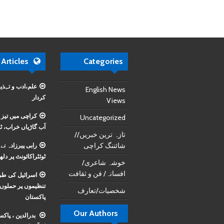
 Articles
Categories
علم،ادب و تہذی
English News
کردار
Views
کراچی میں تیز 
Uncategorized
آب گاڑیاں خراب، ٹر
تازہ ترین خبریں//
شائننگ کراچی
رابی پیرزادہ ن
ٹوئٹراکائونٹ پر دلھ
خوشہ شاعری/
افسانہ/ فن و ثقافت
اسرائیل کی طر
تنظیموں پر حملوں
شخصیات/تعارف
پاکستان
Our Authors
بدرالدین ، پاک