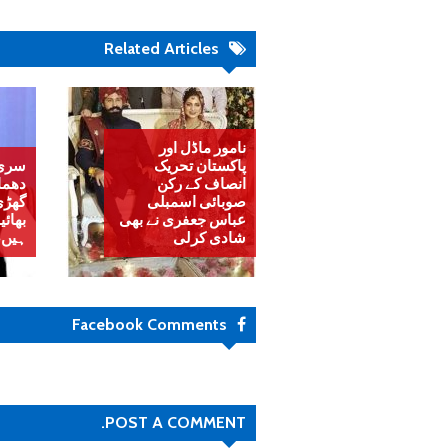
Related Articles
نامور ماڈل اور
پاکستان تحریک
سری 
انصاف کے رکن
دھما
صوبائی اسمبلی
گھڑی
عباس جعفری نے بھی
بھائ
شادی کرلی
ہیں،
Facebook Comments
POST A COMMENT.