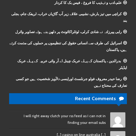
علم،ادب و تہذیب کا فروغ ، فیس بک کا کردار
کراچی میں تیز بارش، نشیبی علاقے زیر آب گاڑیاں خراب، ٹریفک جام، بجلی
بند
رابی پیرزادہ نے شادی کرلی، ٹوئٹراکائونٹ پر دلھن بنے ہوئے تصاویر وائرل
اسرائیل کی طرف سے انسانی حقوق کی تنظیموں پر حملوں کی مذمت کرتے
ہیں، پاکستان
بدرالدین ، پاکستان کے پہلے عربک چینل اے آر وائی عربیہ کے پہلے عربک
ایڈیٹر
رضا حیدر معروف فوٹو جرنلسٹ اورایسی دلآویز شخصیت ہیں جو کسی
تعارف کی محتاج نہیں
Recent Comments
I will right away clutch your rss feed as I can not in
finding your email subs
[…] casino on line australia […]