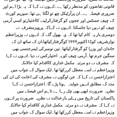
قانونی تقاضوں کو مدنظر رکھا ہے۔انہوں نے کہا کہ یہ بڑا اہم اور
ضروری فیصلہ ہے۔ان پرآرٹیکل چھ تو لگتا ہی تھا۔سپریم کورٹ
کے چیف جسٹس اور ججوں کو گرفتارکرلینے کااختیارتو کسی آرمی
چیف کو نہیں دیا جاسکتا۔انہوں نے کہاکہ پرویزمشرف نے
دوسری بار یہ کام کیا تھا کہ وہ بھول گئے کہ انہوں نے وزیراعظم
نوازشریف کو12 اکتوبر1999 کوگرفتارکیاتھا،ان کے ساتھ ان کے
خاندان اور وزرا کو گرفتارکیاتھا۔تین نومبرکی ایمرجنسی بھی
سنگین جرم تھا۔آرمی چیف کو یہ اختیارکس نے دیا۔انہوں نے کہا
کہ مشرف نے دو مرتبہ مکمل غداری کااقدام کیا حالانکہ
وزیراعظم نے اسے معطل کررکھا تھا۔ایک سوال کے جواب میں
اعتزازاحسن نے کہا کہ جن لوگوں نے مشرف کی اعانت کی ان کی
مدد کے مطابق انہیں جوابدہ ہونا پڑے گا۔اعتزازاحسن نے کہا
نظریہ ضرورت ابھی بھی چل رہا ہے تاہم اس فیصلے میں
پاکستان کی تاریخ میں پہلی بارعدالت نے نظریہ ضرورت پر انہوں
نے کہا کہ مشرف نے دو مرتبہ مکمل غداری کااقدام کیا حالانکہ
وزیراعظم نے اسے معطل کررکھا تھا۔ایک سوال کے جواب میں