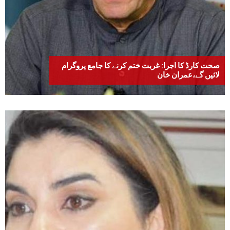
صحت کارڈ کا اجرا: غربت ختم کرنے کا جامع پروگرام
لائیں گے،عمران خان