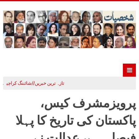
تازہ ترین خبریں//شائننگ کراچی
علم،ادب 
پرویزمشرف کیس،
پاکستان کی تاریخ کا پہلا
فیصلہ ہے، عدالت نے