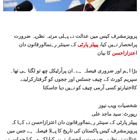
پرویزمشرف کیس میں عدالت نے پہلی مرتبہ نظریہ ضرورت
پرانحصار نہیں کیا،
پیپلز پارٹی
کے سینئر رہنمااورقانون دان
ا
عتزازاحسن
کا بیان
بڑا اہم اور ضروری فیصلہ ہے۔ان پرآرٹیکل چھ تو لگتا ہی تھا۔
سپریم کورٹ کے چیف جسٹس اور ججوں کو گرفتارکرلینے
کااختیارتو کسی آرمی چیف کو نہیں دیا جاسکتا
شخصیات ویب نیوز
رپورٹ: سید ماجد علی
پیپلز پارٹی کے سینئر رہنمااورقانون دان اعتزازاحسن نے کہا کہ
پرویزمشرف کیس پاکستان کی تاریخ کا پہلا فیصلہ ہے جس میں
عدالت نے نظریہ ضرورت پرانحصار نہیں کیابلکہ وہ کیا جو اس نے