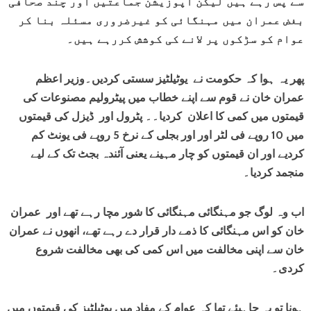
سے پس رہے ہیں لیکن اپوزیشن جماعتیں اور چند صحافی
بغض عمران میں مہنگائی کو غیرضروری مسئلہ بنا کر
عوام کو سڑکوں پر لانے کی کوشش کررہے ہیں۔
پھر یہ ہوا کہ حکومت نے یوٹیلٹیز سستی کردیں۔وزیر اعظم
عمران خان نے قوم سے اپنے خطاب میں پیٹرولیم مصنوعات کی
قیمتوں میں کمی کا اعلان کردیا۔۔ پٹرول اور ڈیزل کی قیمتوں
میں 10 روپے فی لٹر اور اور بجلی کے نرخ 5 روپے فی یونٹ کم
کردیے اور ان قیمتوں کو چار مہینے یعنی آئندہ بجٹ تک کے لیے
منجمد کردیا۔
اب وہ لوگ جو مہنگائی مہنگائی کا شور مچا رہے تھے اور عمران
خان کو اس مہنگائی کا ذمے دار قرار دے رہے تھے، انھوں نے عمران
خان سے اپنی مخالفت میں اس کمی کی بھی مخالفت شروع
کردی۔
ہونا تو یہ چاہیئے تھا کہ عوام کے مفاد میں یوٹیلٹیز کی قیمتوں میں