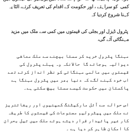
کمی کو سراہتے ، اور حکومت کے اقدام کی تعریف کرتے، الٹا یہ
کہنا شروع کردیا کہ
پٹرول ڈیزل اور بجلی کی قیمتوں میں کمی سے ملک میں مزید
مہنگائی آئے گی،
مہنگا پٹرول خرید کر سستا بیچنے سے ملک معاشی
دیوالیہ ہوجائے گا حالانکہ وہ پہلے پٹرول کی
قیمتوں میں عالمی مہنگائی کو نظر انداز کرتے تھے
اب خود کہنے لگے کہ دنیا بھر میں پٹرول مہنگا ہے
پاکستان میں حکومت کیسے سستا بیچ سکتی ہے۔
اس حوالے سے آئل مارکیٹنگ کمپنیوں اور ریفائنریز
نے ملک میں پیٹرولیم مصنوعات کی قیمتوں کا طریقہ
کار غیر پائیدار قرار دیتے ہوئے ملک میں تیل بحران
کا امکان ظاہر کر دیا ہے ۔