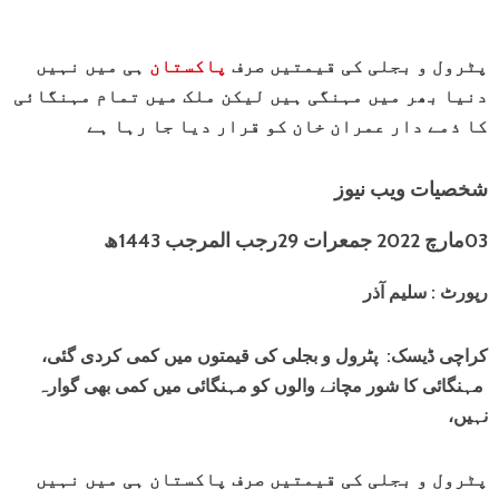
پٹرول و بجلی کی قیمتیں صرف
پاکستان
ہی میں نہیں
دنیا بھر میں مہنگی ہیں لیکن ملک میں تمام مہنگائی
کا ذمے دار عمران خان کو قرار دیا جا رہا ہے
شخصیات ویب نیوز
03مارچ 2022 جمعرات 29رجب المرجب 1443ھ
رپورٹ : سلیم آذر
کراچی ڈیسک: پٹرول و بجلی کی قیمتوں میں کمی کردی گئی،
مہنگائی کا شور مچانے والوں کو مہنگائی میں کمی بھی گوارہ
نہیں،
پٹرول و بجلی کی قیمتیں صرف پاکستان ہی میں نہیں