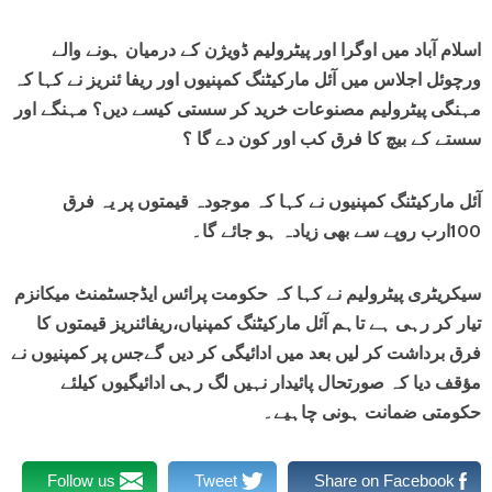
اسلام آباد میں اوگرا اور پیٹرولیم ڈویژن کے درمیان ہونے والے
ورچوئل اجلاس میں آئل مارکیٹنگ کمپنیوں اور ریفا ئنریز نے کہا کہ
مہنگی پیٹرولیم مصنوعات خرید کر سستی کیسے دیں؟ مہنگے اور
سستے کے بیچ کا فرق کب اور کون دے گا ؟
آئل مارکیٹنگ کمپنیوں نے کہا کہ موجودہ قیمتوں پر یہ فرق
100ارب روپے سے بھی زیادہ ہو جائے گا۔
سیکریٹری پیٹرولیم نے کہا کہ حکومت پرائس ایڈجسٹمنٹ میکانزم
تیار کر رہی ہے تاہم آئل مارکیٹنگ کمپنیاں،ریفائنریز قیمتوں کا
فرق برداشت کر لیں بعد میں ادائیگی کر دیں گےجس پر کمپنیوں نے
مؤقف دیا کہ صورتحال پائیدار نہیں لگ رہی ادائیگیوں کیلئے
حکومتی ضمانت ہونی چاہیے۔
Follow us
Tweet
Share on Facebook