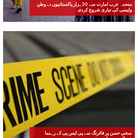
متحدہ عرب امارت سے 20ہزار پاکستانیوں نے وطن
واپسی کی تیاری شروع کردی
سخی حسن پر فائرنگ سے پی ایس پی کے رہنما