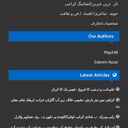
تازہ ترین خبریں//شائننگ کراچی
خوشہ شاعری/ افسانہ/ فن و ثقافت
شخصیات/تعارف
Our Authors
Majid Ali
Saleem Aazar
Latest Articles
علم،ادب و تہذیب کا فروغ ، فیس بک کا کردار
کراچی میں تیز بارش، نشیبی علاقے زیر آب گاڑیاں خراب، ٹریفک جام، بجلی
بند
رابی پیرزادہ نے شادی کرلی، ٹوئٹراکائونٹ پر دلھن بنے ہوئے تصاویر وائرل
اسرائیل کی طرف سے انسانی حقوق کی تنظیموں پر حملوں کی مذمت کرتے