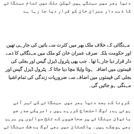
دنیا بھر میں مہنگی ہیں لیکن ملک میں تمام مہنگائی
کا ذمے دار عمران خان کو قرار دیا جا رہا ہے
مہنگائی کے خلاف ملک بھر میں کثرت سے باتیں کی جارہی تھیں
اور حکومت بلکہ صرف عمران خان کو ملک میں مہنگائی کا ذمے
دار قرار دیا جارہا تھا۔ جب بھی پٹرول ڈیزل گیس اور بجلی کی
قیمتوں میں اضافہ ہوتا وایلا مچا دیا جاتا کہ پٹرول ڈیزل گیس اور
بجلی کی قیمتوں میں اضافے سے ضروریات زندگی کی تمام اشیا
مہنگی ہو جائیں گی۔
کرونا کے بعد دنیا بھر میں مہنگائی کی لہر آئی
ہوئی ہے، لوگ احتجاج کررہے ہیں ، امریکی صدر جو
بائیڈن مہنگائی پر صحافیوں کے تلخ سوالوں پر برہم
بھی ہوچکے ہیں۔ پاکستان میں بھی لوگ بے شک مہنگائی