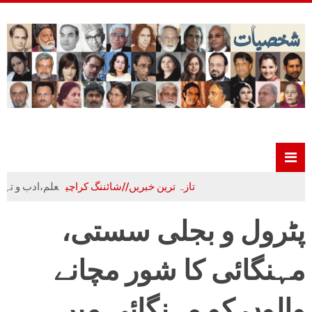
تازہ ترین خبریں//شائننگ کراچی
علم،ادب و تہذیب کا 
پٹرول و بجلی سستی،
مہنگائی کا شور مچانے
والوں کو مہنگائی میں