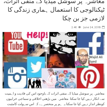
معاشرہ پر سوشل میڈیا کے منفی اثرات،
ٹیکنالوجی کا استعمال ہماری زندگی کا
لازمی جز بن چکا
2.4K
June 24, 2018
معاشرہ پر سوشل میڈیا کے منفی اثرات کے باوجود اس کی فادیت و اہمیت
سے انکار نہیں کیا جا سکتا معاشرہ میں بڑھتی اخلاقی و سماجی خرابیوں
کونظر انداز نہیں کیا جا سکتا یہ ہم پر منحصر ہے کہ اس سہولت کامثبت