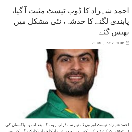
احمد شہزاد کا ڈوب ٹیسٹ مثبت آ گیا،
پابندی لگنے کا خدشہ، نئی مشکل میں
پھنس گئے
2K
June 21, 2018
احمد شہزاد ٹیسٹ اور ون ڈے ٹیم سے ڈراپ ہونے کے بعد اب وہ پاکستان کی
ٹی ٹوئنٹی کرکٹ ٹیم کے رکن ہیں احمد شہزاد کا خراب کارکردگی کی وجہ