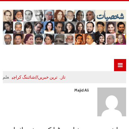
تازہ ترین خبریں//شائننگ کراچی
علم،ادب و تہذ
Majid Ali