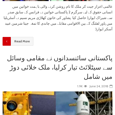
عالمی اعزاز جیت کر ملک کا نام روشن کرنے والی باہمت خواتین میں
انسانی حقوق کے لیے سرگرم 2 پاکستانی خواتین نے فرانس کے سابق صدر
سے شیراک ایوارڈ حاصل کیا پشاور کی خاتون کھلاڑی مریم نسیم نے آسٹریلیا
میں پاور لفٹنگ کے بین الاقوامی مقابلے میں چاندی کا تمغہ جیتا شرمین عبید
آسکر ایوارڈ
Read More
پاکستانی سائنسدانوں نے مقامی وسائل
سے سیٹلائٹ تیار کرلیا، ملک خلائی دوڑ
میں شامل
1.9K
June 24, 2018