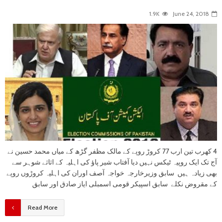
1.9K
June 24, 2018
4 کھرب تین ارب 77 کروڑ روپے کے مالک مظفر گڑھ کے میاں محمد حسین نے
آج تک ایک روپیہ ٹیکس نہیں دیا آفتاب شیر پاﺅ کی اہلیہ کے اثاثے شوہر سے
بھی زیادہ ہیں سابق وزیرخارجہ خواجہ آصف اوران کی اہلیہ کروڑوں روپے
کے مقروض نکلے سابق اسپیکر قومی اسمبلی ایاز صادق اور سابق
Read More