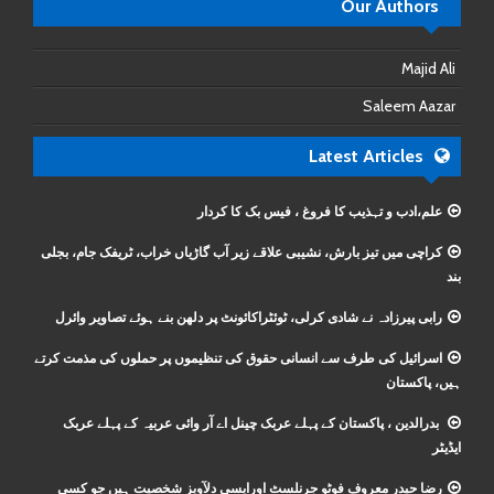
Our Authors
Majid Ali
Saleem Aazar
Latest Articles
علم،ادب و تہذیب کا فروغ ، فیس بک کا کردار
کراچی میں تیز بارش، نشیبی علاقے زیر آب گاڑیاں خراب، ٹریفک جام، بجلی
بند
رابی پیرزادہ نے شادی کرلی، ٹوئٹراکائونٹ پر دلھن بنے ہوئے تصاویر وائرل
اسرائیل کی طرف سے انسانی حقوق کی تنظیموں پر حملوں کی مذمت کرتے
ہیں، پاکستان
بدرالدین ، پاکستان کے پہلے عربک چینل اے آر وائی عربیہ کے پہلے عربک
ایڈیٹر
رضا حیدر معروف فوٹو جرنلسٹ اورایسی دلآویز شخصیت ہیں جو کسی