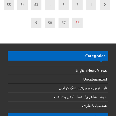
55
54
53
…
3
2
1
58
57
56
Categories
English News Views
Uncategorized
تازہ ترین خبریں//شائننگ کراچی
خوشہ شاعری/ افسانہ/ فن و ثقافت
شخصیات/تعارف