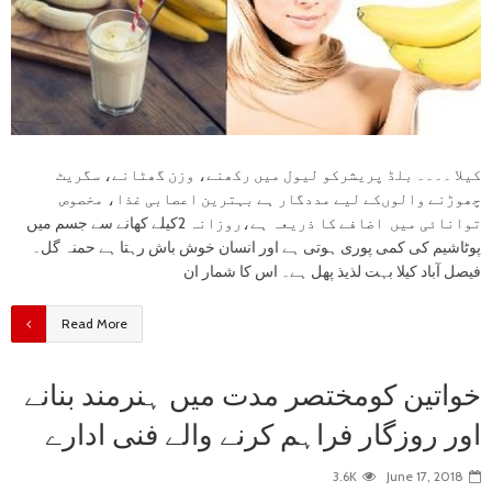
کیلا ۔۔۔۔ بلڈ پریشرکو لیول میں رکھنے، وزن گھٹانے، سگریٹ
چھوڑنے والوں‌کے لیے مددگار ہے بہترین اعصابی غذا، مخصوص
توانائی میں اضافے کا ذریعہ ہے،روزانہ 2کیلے کھانے سے جسم میں
پوٹاشیم کی کمی پوری ہوتی ہے اور انسان خوش باش رہتا ہے حمنہ گل۔
فیصل آباد کیلا بہت لذیذ پھل ہے۔ اس کا شمار ان
Read More
خواتین کومختصر مدت میں ہنرمند بنانے
اور روزگار فراہم کرنے والے فنی ادارے
3.6K
June 17, 2018