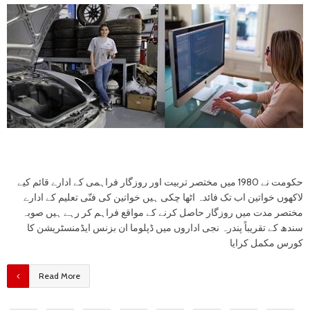
حکومت نے 1980 میں مختصر تربیت اور روزگار فراہمی کے ادارے قائم کیے
لاکھوں خواتین اب تک فائدہ اٹھا چکی ہیں خواتین کی فنّی تعلیم کے ادارے
مختصر مدت میں روزگار حاصل کرنے کے مواقع فراہم کر رہے ہیں صوبہ
سندھ کے تقریباً پندرہ نجی اداروں میں ڈپلوما ان بزنس ایڈمنسٹریشن کا
کورس مکمل کرایا
Read More