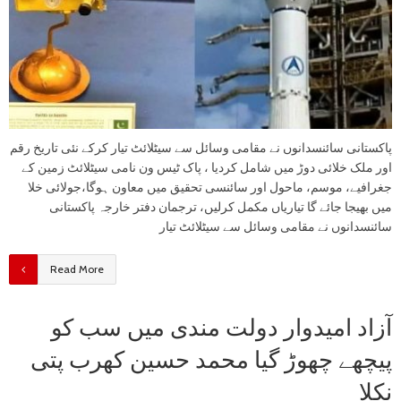
پاکستانی سائنسدانوں نے مقامی وسائل سے سیٹلائٹ تیار کرکے نئی تاریخ رقم
‌اور ملک خلائی دوڑ میں شامل کردیا ، پاک ٹیس ون نامی سیٹلائٹ زمین کے
جغرافیے، موسم، ماحول اور سائنسی تحقیق میں معاون ہوگا،جولائی خلا
میں بھیجا جائے گا‌ تیاریاں مکمل کرلیں، ترجمان دفتر خارجہ پاکستانی
سائنسدانوں نے مقامی وسائل سے سیٹلائٹ تیار
Read More
آزاد امیدوار دولت مندی میں سب کو
پیچھے چھوڑ گیا محمد حسین کھرب پتی
نکلا