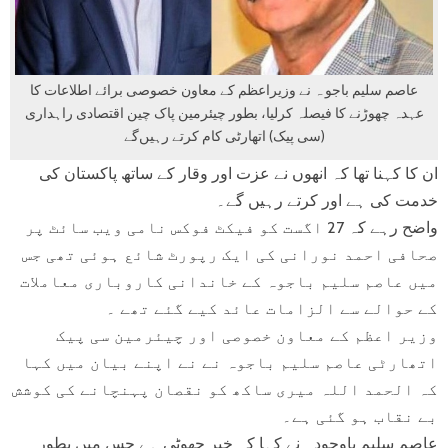
عاصم سلیم باجو ہ نے وزیراعظم کے معاون خصوصی برائے اطلاعات کا
عہدہ چھوڑنے کا فیصلہ کرلیا، بطور چیئرمین پاک چین اقتصادی راہداری
(سی پیک) اتھارٹی کام کرتے رہیں‌گے
ان کا کہنا تھا کہ انھوں نے عزت اور وقار کے ساتھ پاکستان کی
خدمت کی ہے اور کرتے رہیں گے۔
واضح رہے کہ 27 اگست کو فیکٹ فوکس نامی ویب سائٹ پر
صحافی احمد نورانی کی ایک رپورٹ شائع ہوئی تھی جس
میں عاصم سلیم باجوہ کے خاندانی کاروباری معاملات
کے حوالے سے الزامات عائد کیے گئے تھے ۔
وزیر اعظم کے معاون خصوصی اور چیئرمین سی پیک
اتھارٹی عاصم سلیم باجوہ نے نے اپنے بیان میں کہا
کہ الحمد اللہ میری ساکھ کو نقصان پہنچانے کی کوشش
بے نقاب ہو گئی ہے۔
عاصم سلیم باوجودہ نے کہا کہ خبر جھوٹی ہے جس میں بطور