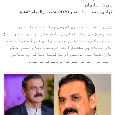
رپورٹ : سلیم آذر
کراچی، جمعرات 3 ستمبر 2020، 14محرم الحرام 1442ھ
وزیر اعظم کے معاون خصوصی برائے اطلاعات اور
چیئرمین سی پیک اتھارٹی عاصم سلیم باجوہ نے چند دن
پہلے ایک ویب سائٹ پر چھپنے والی خبر کے حوالے سے
چار صفحات پر مشتمل اپنا تردیدی بیان جمعرات کو
جاری کیا ہے۔ جس میں ان کا کہنا تھا کہ وہ صحافی
احمد نورانی کی خبر کی تردید کرتے ہیں۔