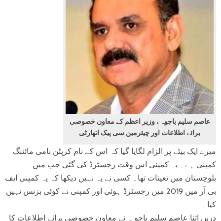
عاصم سلیم باجوہ ، وزیر اعظم کے معاون خصوصی
برائے اطلاعات اور چیئرمین سی پیک اتھارٹی
میرے ایک بیٹے پر الزام لگایا گیا کہ اس کے نام کرپٹن نامی مائننگ
کمپنی ہے۔ یہ کمپنی اس وقت رجسٹرڈ کی گئی جب میں
بلوچستان میں تعینات تھا۔ کسی نے یہ نہیں دیکھا کہ یہ کمپنی ایف
بی آر میں 2019 میں رجسٹرڈ ہوئی اور کمپنی نے کوئی بزنس نہیں
کیا۔
دریں اثنا عاصم سلیم باجو ہ نے معاون خصوصی برائے اطلاعات کا