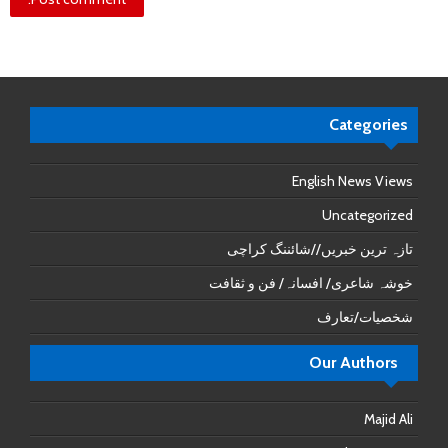
Categories
English News Views
Uncategorized
تازہ ترین خبریں//شائننگ کراچی
خوشہ شاعری/ افسانہ/ فن و ثقافت
شخصیات/تعارف
Our Authors
Majid Ali