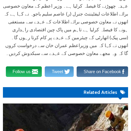
عہدہ چھوڑنے کا فیصلہ کرلیا ہے۔ وزیر اعظم کے معاون خصوصی
برائے اطلاعات لیفٹیننٹ جنرل (ر) عاصم سلیم باجوہ نے کہا ہے کہ
انھوں نے معاون خصوصی برائے اطلاعات کے عہدے سے مستعفی
ہونے کا فیصلہ کرلیا ہے تاہم میں پاک چین اقتصادی راہداری
(سی پیک) اتھارٹی کے چیئرمین کے عہدے پر کام کرتا رہوں گا۔
انھوں نے کہا کہ میں وزیراعظم عمران خان سے درخواست کروں
گا کہ وہ مجھے معاون خصوصی کے عہدے سے سبکدوش کردیں۔
Follow us
Tweet
Share on Facebook
Related Articles