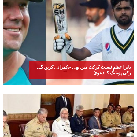
بابر اعظم ٹیسٹ کرکٹ میں بھی حکمرانی کریں گے،
رکی پونٹنگ کا دعویٰ