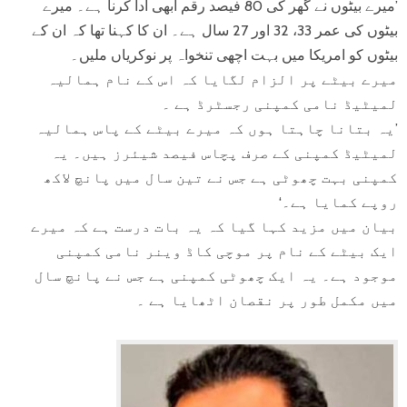
’میرے بیٹوں نے گھر کی 80 فیصد رقم ابھی ادا کرنا ہے۔ میرے
بیٹوں کی عمر 33، 32 اور 27 سال ہے۔ ان کا کہنا تھا کہ ان کے
بیٹوں کو امریکا میں بہت اچھی تنخواہ پر نوکریاں ملیں۔
میرے بیٹے پر الزام لگایا کہ اس کے نام ہمالیہ
لمیٹیڈ نامی کمپنی رجسٹرڈ ہے ۔
’یہ بتانا چاہتا ہوں کہ میرے بیٹے کے پاس ہمالیہ
لمیٹیڈ کمپنی کے صرف پچاس فیصد شیئرز ہیں۔ یہ
کمپنی بہت چھوٹی ہے جس نے تین سال میں پانچ لاکھ
روپے کمایا ہے۔‘
بیان میں مزید کہا گیا کہ یہ بات درست ہے کہ میرے
ایک بیٹے کے نام پر موچی کاڈ وینر نامی کمپنی
موجود ہے۔ یہ ایک چھوٹی کمپنی ہے جس نے پانچ سال
میں مکمل طور پر نقصان اٹھایا ہے ۔