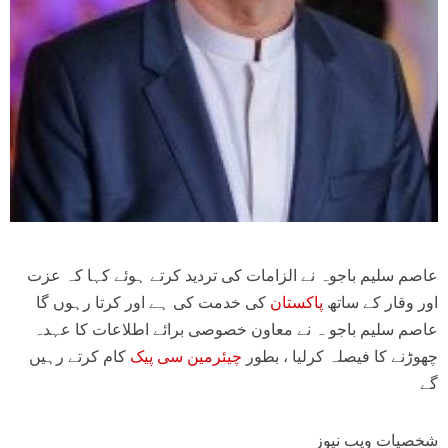
عاصم سلیم باجوہ نے الزامات کی تردید کرتے ہوئے کہا کہ عزت
اور وقار کے ساتھ
پاکستان
کی خدمت کی ہے اور کرتا رہوں گا
عاصم سلیم باجو ہ نے معاون خصوصی برائے اطلاعات کا عہدہ
چھوڑنے کا فیصلہ کرلیا ، بطور
چیئرمین سی پیک
کام کرتے رہیں
گے
شخصیات ویب نیوز