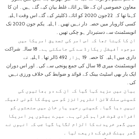
معاون خصوصی ان کے ظاہر اثاثے غلط بیان کیے گئے ہیں۔ ان کا
کہنا تھا کہ 22جون 2020 کو اثاثے ڈکلیئر کیے گئے اس وقت اہلیہ
کسی کاروبار میں حصہ دار نہیں تھیں۔ اہلیہ یکم جون 2020 تک
انویسٹمنٹ سے دستبردار ہو چکی تھیں۔
ان کا کہنا تھا کہ اس امر کی تصدیق امریکا میں
موجود آفیشل ریکارڈ سے کی جاسکتی ہے۔ 18 سالہ شراکت
داری میں اہلیہ کا حصہ 19 ہزار 492 ڈالر تھا۔ اہلیہ نے
انویسٹمنٹ میری 18 سال کی جمع پونجی سے کی۔ اور اس دوران
ایک بار بھی اسٹیٹ بینک کے قوائد و ضوابط کی خلاف ورزی نہیں
کی۔
بیان میں مزید کہا گیا کہ ان کے دو بھائیوں کی
کمپنی سلک لائن انٹرپرائزز کو سی پیک کا کوئی ٹھیکہ
نہیں دیا گیا۔ کمپنی رحیم یار خان میں صنعتوں کو
افرادی قوت فراہم کرتی ہے۔ میرے بیٹوں پر امریکا
میں گھر خریدنے کا الزام لگایا گیا جب کہ انہوں نے
گھر بینک قرض کے ذریعے لیا ۔