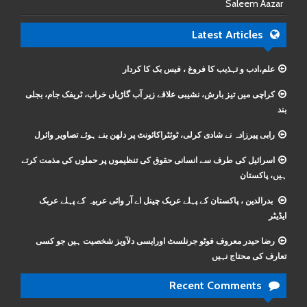
Saleem Aazar
Latest Articles
علم،ادب و تہذیب کا فروغ ، فیس بک کا کردار
کراچی میں تیز بارش، نشیبی علاقے زیر آب گاڑیاں خراب، ٹریفک جام، بجلی
بند
رابی پیرزادہ نے شادی کرلی، ٹوئٹراکائونٹ پر دلھن بنے ہوئے تصاویر وائرل
اسرائیل کی طرف سے انسانی حقوق کی تنظیموں پر حملوں کی مذمت کرتے
ہیں، پاکستان
بدرالدین ، پاکستان کے پہلے عربک چینل اے آر وائی عربیہ کے پہلے عربک
ایڈیٹر
رضا حیدر معروف فوٹو جرنلسٹ اورایسی دلآویز شخصیت ہیں جو کسی
تعارف کی محتاج نہیں
Recent Comments