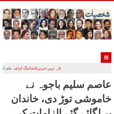
تازہ ترین خبریں//شائننگ کراچی
علم،ادب و تہذیب
عاصم سلیم باجوہ نے
خاموشی توڑ دی، خاندان
پر لگائے گئے الزامات کی