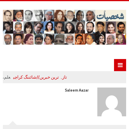
تازہ ترین خبریں//شائننگ کراچی
علم،ادب و تہذیب
Saleem Aazar