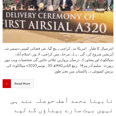
ایئرسیال کا طیارہ امریکا سے کراچی پہنچ گیا، نئی فضائی کمپنی دسمبر سے
آپریشن شروع کرے گی ، پہلے مرحلے میں کراچی، لاہور، اسلام آباد،
سیالکوٹ اور پشاور کے درمیان پروازیں چلائی جائیں گی شخصیات ویب نیوز
رپورٹ : سلیم آذر پیر14؍ ربیع الثانی1442ھ 30؍ نومبر2020ء سیالکوٹ کی
بزنس کمیونٹی نے پاکستان میں نجی طور
Read More
نابینا محمد آصف حوصلہ مند ہی
نہیں بہت سارے بیناﺅں کے لیے