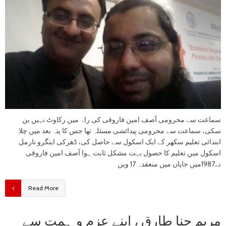
سماعت سے محرومی آصف امین فاروقی کی راہ میں رکاوٹ نہیں بن
سکی، سماعت سے محرومی پیدائشی مسئلہ تھا جس کا پتہ بعد میں چلا
ابتدائی تعلیم سکھر کے ایک اسکول سے حاصل کی، ڈھرکی اینگرو نارمل
اسکول میں تعلیم کا حصول بہت مشکل ثابت ہوا آصف امین فاروقی
نے1987میں جاپان میں منعقدہ 17 ویں
Read More
مریم حنا طارق ، اپنے عزم و ہمت سے