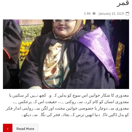
قمر
2.9K
January 23, 2021
معذوری کا شکار خواتین اس سوچ کو بدلیں کہ وہ کچھ نہیں کر سکتیں یا
معذوری انسان کو کام کرنے سے روکتی ہے، حقیقت اس کے برعکس ہے
معذوری سے دوچار یا خصوصی خواتین محنت اور لگن سے روایتی انداز فکر
کو بدل ڈالیں تاکہ دنیا انھیں ترس کے بجائے فخر کی نگاہ سے دیکھے
Read More