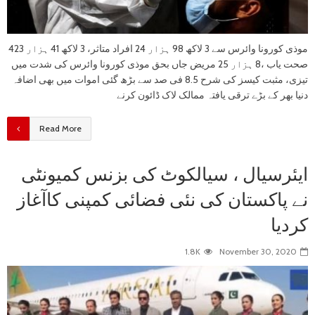
موذی کورونا وائرس سے 3 لاکھ 98 ہزار 24 افراد متاثر، 3 لاکھ 41 ہزار 423
صحت یاب ،8 ہزار 25 مریض جاں بحق موذی کورونا وائرس کی شدت میں
تیزی، مثبت کیسز کی شرح 8.5 فی صد سے بڑھ گئی اموات میں بھی اضافہ
دنیا بھر کے بڑے ترقی یافتہ ممالک لاک ڈائون کرنے
Read More
ایئرسیال ، سیالکوٹ کی بزنس کمیونٹی
نے پاکستان کی نئی فضائی کمپنی کاآغاز
کردیا
1.8K
November 30, 2020