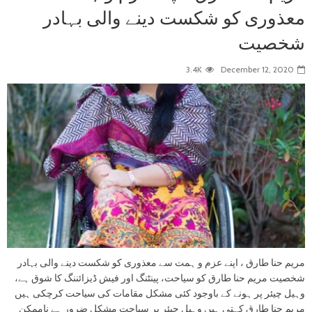
معذوری کو شکست دینے والی بہادر
شخصیت
3.4K
December 12, 2020
مریم حنا طارق ، اپنے عزم و ہمت سے معذوری کو شکست دینے والی بہادر
شخصیت مریم حنا طارق کو سیاحت، پینٹنگ اور فیش ڈیزائننگ کا شوق ہے،
وہیل چیئر پر ہونے کے باوجود کئی مشکل مقامات کی سیاحت کرچکی ہیں
مریم حنا طارق کہتی ہیں وہیل چیئر پر سیاحت مشکل ضرور ہے ناممکن