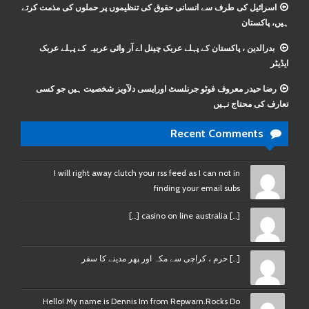
اسرائیل کی طرف سے انسانی حقوق کی تنظیموں پر حملوں کی مذمت کرتے
ہیں، پاکستان
بدرالدین ، پاکستان کے پہلے عربک چینل اے آر وائی عربیہ کے پہلے عربک
ایڈیٹر
رضا حیدر معروف فوٹو جرنلسٹ اورایسی دلآویز شخصیت ہیں جو کسی
تعارف کی محتاج نہیں
Recent Comments
I will right away clutch your rss feed as I can not in
finding your email subs
[…] casino on line australia […]
[…] حرم ، کراچی سے مکہ اور پھر مدینے کا سفر
Hello! My name is Dennis Im from Repwarn.Rocks Do