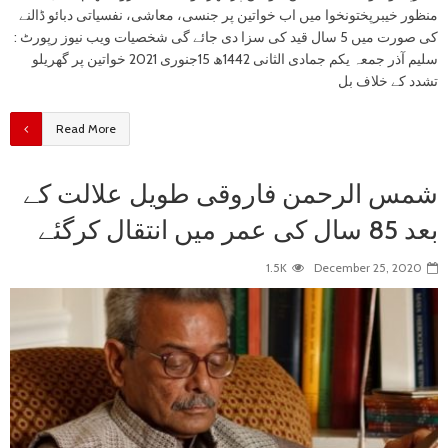
منظور خیبرپختونخوا میں اب خواتین پر جنسی، معاشی، نفسیاتی دبائو ڈالنے
کی صورت میں 5 سال قید کی سزا دی جائے گی شخصیات ویب نیوز رپورٹ :
سلیم آذر جمعہ یکم جمادی الثانی 1442ھ 15جنوری 2021 خواتین پر گھریلو
تشدد کے خلاف بل
Read More
شمس الرحمن فاروقی طویل علالت کے
بعد 85 سال کی عمر میں انتقال کرگئے
1.5K
December 25, 2020