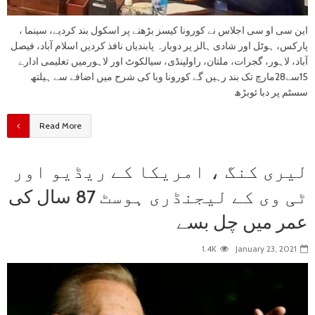
این سی او سی اجلاس نے کورونا کیسز بڑھنے پر اسکول بند کردیے، سینما ،
پارکس، ہوٹل اور شادی ہالز پر دوبارہ پابندیاں نافذ کردیں اسلام آباد، فیصل
آباد، لاہور، گجرات، ملتان، راولپنڈی، سیالکوٹ اور لاہورمیں تعلیمی ادارے
15سے28مارچ تک بند رہیں گے کورونا وبا کی شرح میں اضافے سے ہیلتھ
سسٹم پر دبا ئوبڑھ
Read More
لیری کنگ ، امریکا کے ریڈیو اور
ٹی وی کے لیجنڈری ہوسٹ 87 سال کی
عمر میں چل بسے
1.4K
January 23, 2021