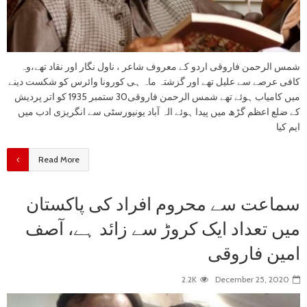
شمس الرحمن فاروقی اردو کے معروف شاعر ، ناول نگار اور نقاد تھے،وہ
کافی عرصے سے علیل تھے اور گزشتہ ماہ ہی کورونا وائرس کو شکست دینے
میں کامیاب ہوئے تھے شمس الرحمن فاروقی30 ستمبر 1935 کو اتر پردیش
کے ضلع اعظم گڑھ میں پیدا ہوئے الہ آباد یونیورسٹی سے انگریزی ادب میں
ایم کیا
Read More
سماعت سے محروم افراد کی پاکستان
میں تعداد ایک کروڑ سے زائد ہے، آصف
امین فاروقی
2.2K
December 25, 2020