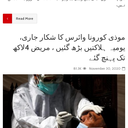
نہیں،
Read More
موذی کورونا وائرس کا شکار جاری،
یومیہ ہلاکتیں بڑھ گئیں ، مریض 4لاکھ
تک پہنچ گئے
81.3K
November 30, 2020