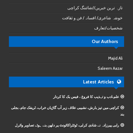
تازہ ترین خبریں//شائننگ کراچی
خوشہ شاعری/ افسانہ/ فن و ثقافت
شخصیات/تعارف
Our Authors
Majid Ali
Saleem Aazar
Latest Articles
علم،ادب و تہذیب کا فروغ ، فیس بک کا کردار
کراچی میں تیز بارش، نشیبی علاقے زیر آب گاڑیاں خراب، ٹریفک جام، بجلی
بند
رابی پیرزادہ نے شادی کرلی، ٹوئٹراکائونٹ پر دلھن بنے ہوئے تصاویر وائرل