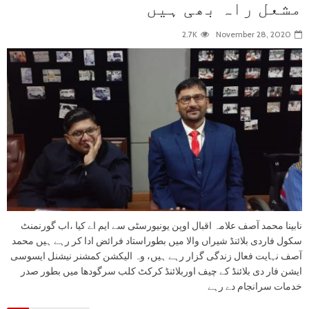
مشعل راہ بھی ہیں
2.7K
November 28, 2020
نابینا محمد آصف علامہ اقبال اوپن یونیورسٹی سے ایم اے کیا ،اب گورنمنٹ
سکول فاردی بلائنڈ شیراں والا میں بطوراستاد فرائض ادا کر رہے ہیں محمد
آصف نہایت فعال زندگی گزار رہے ہیں، وہ الیکشن کمشنر نیشنل ایسوسی
ایشن فار دی بلائنڈ کے چیف اوربلائنڈ کرکٹ کلب سرگودھا میں بطور صدر
خدمات سرانجام دے رہے