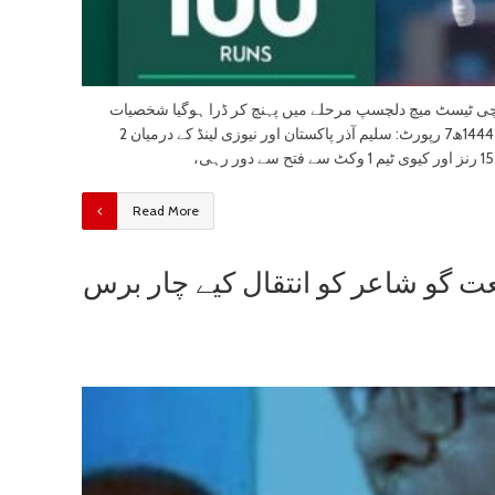
چی ٹیسٹ میچ دلچسپ مرحلے میں پہنچ کر ڈرا ہوگیا شخصیات
ویب نیوز جنوری 2023 ہفتہ 14 جمادی الثانی 1444ھ7 رپورٹ: سلیم آذر پاکستان اور نیوزی لینڈ کے درمیان 2
Read More
ت گو شاعر کو انتقال کیے چار برس