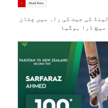
Read More
نڈ کی جیت کی راہ میں چٹان
میچ ڈرا ہوگیا