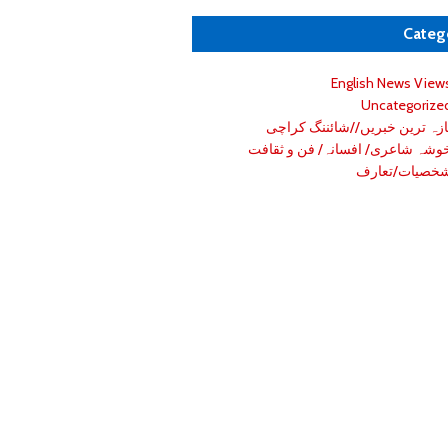
Categ
English News View
Uncategorize
ازہ ترین خبریں//شائننگ کراچی
وشہ شاعری/ افسانہ/ فن و ثقافت
خصیات/تعارف