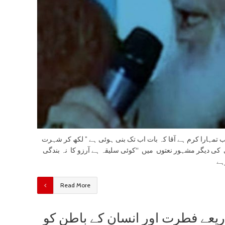
 تمہارا کرم ہے آقا کہ بات اب تک بنی ہوئی ہے ” لکھ کر شہرت
کی دیگر مشہور نعتوں میں ‘‘کوئی سلیقہ ہے آرزو کا نہ بندگی
ہے
Read More
ذریعے فطرت اور انسان کے باطن کو