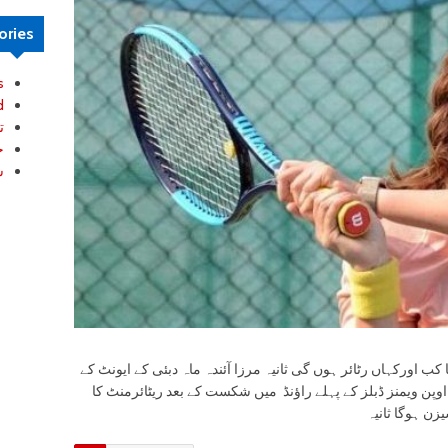
ories
s
d
ت
خ
ش
یا کب اورکہاں رٹائر ہوں گی ثانیہ مرزا آئندہ ماہ دبئی کے ایونٹ کے
ن اوپن ویمنز ڈبلز کے پہلے راؤنڈ میں شکست کے بعد ریٹائرمنٹ کا
زن ہوگا ثانیہ