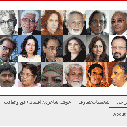
راچی
شخصیات/تعارف
خوشہ شاعری/ افسانہ/ فن و ثقافت
About