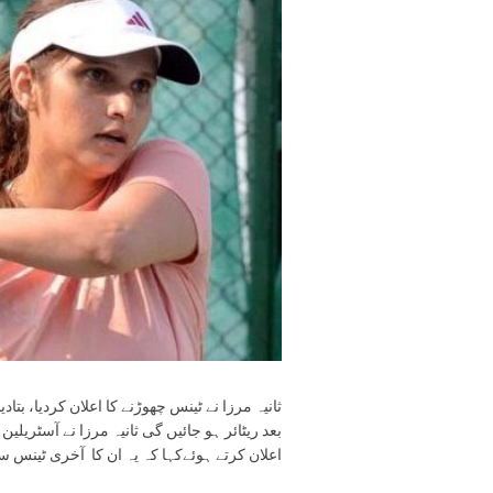
ثانیہ مرزا نے ٹینس چھوڑنے کا اعلان کردیا، بتاد
بعد ریٹائر ہو جائیں گی ثانیہ مرزا نے آسٹریلی
اعلان کرتے ہوئےکہا کہ یہ ان کا آخری ٹینس سی