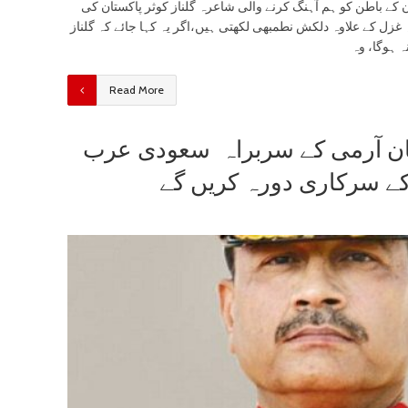
ن کے باطن کو ہم آہنگ کرنے والی شاعرہ گلناز کوثر پاکستان کی
غزل کے علاوہ دلکش نطمبھی لکھتی ہیں،اگر یہ کہا جائے کہ گلناز
ہ ہوگا، وہ
Read More
ان آرمی کے سربراہ سعودی عرب
کے سرکاری دورہ کریں گے