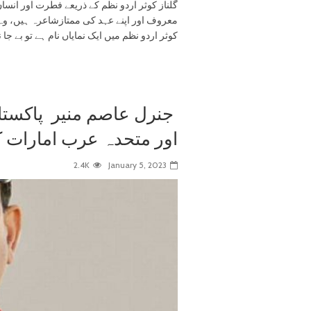
گلناز کوثر اردو نظم کے ذریعے فطرت اور انسا
معروف اور اپنے عہد کی ممتازشاعرہ ہیں، وہ 
کوثر اردو نظم میں ایک نمایاں نام ہے تو بے جا ن
جنرل عاصم منیر پاکست
اور متحدہ عرب امارات 
2.4K
January 5, 2023