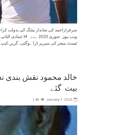
سرفرازاحمد کی شاندار بیٹنگ کی بدولت کرا
ٹیسٹ میچز کی سیریز ڈرا ہوگئی، گرین کیپ 15 رنز اور کیوی ٹیم 1 وکٹ سے فتح سے دور رہی،
خالد محمود نقش بندی نع
بیت گئے
1.4K
January 7, 2023