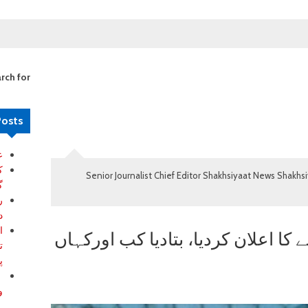
تاز
rch for:
Posts
ع
ک
Senior Journalist Chief Editor Shakhsiyaat News Shakhs
گ
ر
د
ا
 کا اعلان کردیا، بتادیا کب اورکہاں
ت
پ
ب
و