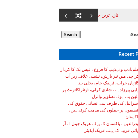
ہ ترین خبریں//شائننگ کراچی
علم،ادب و تہذیب کا فروغ ، فیس بک کا کردار
Sea
Recent 
لم،ادب و تہذیب کا فروغ ، فیس بک کا کردار
راچی میں تیز بارش، نشیبی علاقے زیر آب
اڑیاں خراب، ٹریفک جام، بجلی بند
ابی پیرزادہ نے شادی کرلی، ٹوئٹراکائونٹ پر
لھن بنے ہوئے تصاویر وائرل
سرائیل کی طرف سے انسانی حقوق کی
نظیموں پر حملوں کی مذمت کرتے ہیں،
اکستان
درالدین ، پاکستان کے پہلے عربک چینل اے آر
ائی عربیہ کے پہلے عربک ایڈیٹر